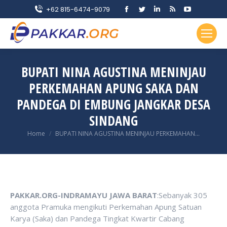
Facebook
Twitter
Linkedin
Rss
YouTube
+62 815-6474-9079
page
page
page
page
page
opens
opens
opens
opens
opens
in
in
in
in
in
new
new
new
new
new
BUPATI NINA AGUSTINA MENINJAU
window
window
window
window
window
PERKEMAHAN APUNG SAKA DAN
PANDEGA DI EMBUNG JANGKAR DESA
SINDANG
You are here:
Home
BUPATI NINA AGUSTINA MENINJAU PERKEMAHAN…
PAKKAR.ORG-INDRAMAYU JAWA BARAT
:Sebanyak 305
anggota Pramuka mengikuti Perkemahan Apung Satuan
Karya (Saka) dan Pandega Tingkat Kwartir Cabang