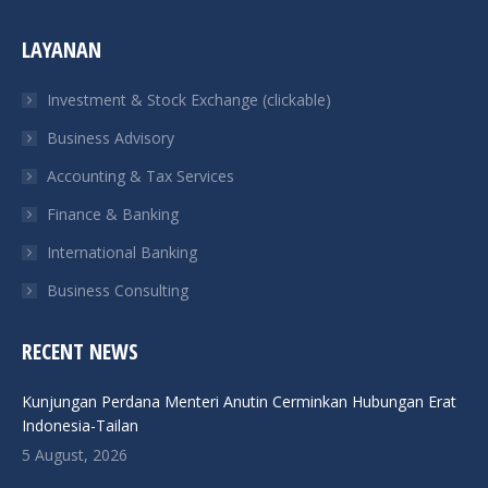
page
page
page
page
LAYANAN
opens
opens
opens
opens
in
in
in
in
Investment & Stock Exchange (clickable)
new
new
new
new
Business Advisory
window
window
window
window
Accounting & Tax Services
Finance & Banking
International Banking
Business Consulting
RECENT NEWS
Kunjungan Perdana Menteri Anutin Cerminkan Hubungan Erat
Indonesia-Tailan
5 August, 2026