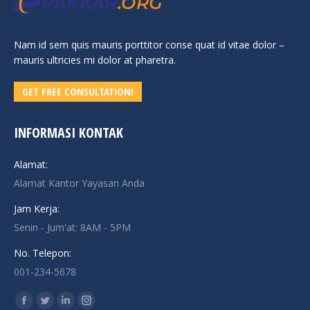
Nam id sem quis mauris porttitor conse quat id vitae dolor –
mauris ultricies mi dolor at pharetra.
GET FREE CONSULTATION!
INFORMASI KONTAK
Alamat:
Alamat Kantor Yayasan Anda
Jam Kerja:
Senin - Jum'at: 8AM - 5PM
No. Telepon:
001-234-5678
Find us on:
Facebook
Twitter
Linkedin
Instagram