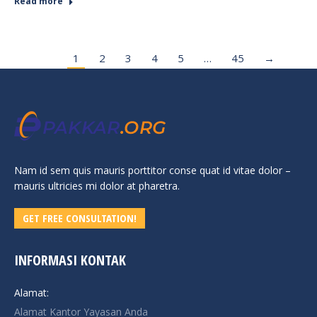
Read more
1
2
3
4
5
…
45
→
Nam id sem quis mauris porttitor conse quat id vitae dolor –
mauris ultricies mi dolor at pharetra.
GET FREE CONSULTATION!
INFORMASI KONTAK
Alamat:
Alamat Kantor Yayasan Anda