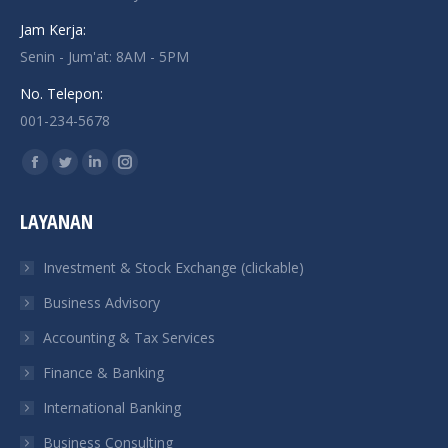
Jam Kerja:
Senin - Jum'at: 8AM - 5PM
No. Telepon:
001-234-5678
Find us on:
Facebook
Twitter
Linkedin
Instagram
page
page
page
page
LAYANAN
opens
opens
opens
opens
in
in
in
in
Investment & Stock Exchange (clickable)
new
new
new
new
Business Advisory
window
window
window
window
Accounting & Tax Services
Finance & Banking
International Banking
Business Consulting