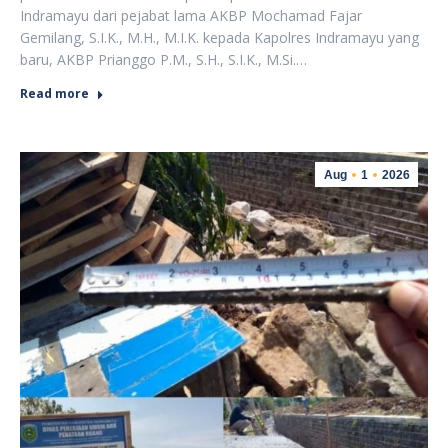
Indramayu dari pejabat lama AKBP Mochamad Fajar
Gemilang, S.I.K., M.H., M.I.K. kepada Kapolres Indramayu yang
baru, AKBP Prianggo P.M., S.H., S.I.K., M.Si.…
Read more
Aug
1
2026