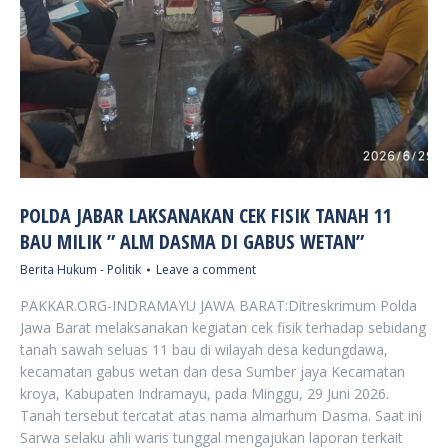
POLDA JABAR LAKSANAKAN CEK FISIK TANAH 11
BAU MILIK ” ALM DASMA DI GABUS WETAN”
Berita Hukum - Politik
Leave a comment
PAKKAR.ORG-INDRAMAYU JAWA BARAT:Ditreskrimum Polda
Jawa Barat melaksanakan kegiatan cek fisik terhadap sebidang
tanah sawah seluas 11 bau di wilayah desa kedungdawa,
kecamatan gabus wetan dan desa Sumber jaya Kecamatan
kroya, Kabupaten Indramayu, pada Minggu, 29 Juni 2026.
Tanah tersebut tercatat atas nama almarhum Dasma. Saat ini
Sarwa selaku ahli waris tunggal mengajukan laporan terkait