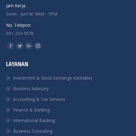
Jam Kerja:
Senin - Jum'at: 8AM - 5PM
No. Telepon:
001-234-5678
Find us on:
Facebook
Twitter
Linkedin
Instagram
page
page
page
page
LAYANAN
opens
opens
opens
opens
in
in
in
in
Investment & Stock Exchange (clickable)
new
new
new
new
Business Advisory
window
window
window
window
Accounting & Tax Services
Finance & Banking
International Banking
Business Consulting