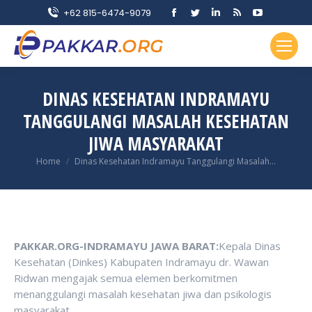
Facebook
Twitter
Linkedin
Rss
YouTube
+62 815-6474-9079
page
page
page
page
page
opens
opens
opens
opens
opens
in
in
in
in
in
new
new
new
new
new
DINAS KESEHATAN INDRAMAYU
window
window
window
window
window
TANGGULANGI MASALAH KESEHATAN
JIWA MASYARAKAT
You are here:
Home
Dinas Kesehatan Indramayu Tanggulangi Masalah…
PAKKAR.ORG-INDRAMAYU JAWA BARAT:
Kepala Dinas
Kesehatan (Dinkes) Kabupaten Indramayu dr. Wawan
Ridwan mengajak semua elemen berkomitmen
menanggulangi masalah kesehatan jiwa dan psikologis
masyarakat.