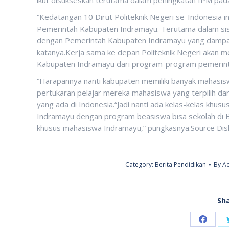
“Kedatangan 10 Dirut Politeknik Negeri se-Indonesia i
Pemerintah Kabupaten Indramayu. Terutama dalam sisi 
dengan Pemerintah Kabupaten Indramayu yang dampak
katanya.Kerja sama ke depan Politeknik Negeri aka
Kabupaten Indramayu dari program-program pemerint
“Harapannya nanti kabupaten memiliki banyak mahasisw
pertukaran pelajar mereka mahasiswa yang terpilih da
yang ada di Indonesia.“Jadi nanti ada kelas-kelas khus
Indramayu dengan program beasiswa bisa sekolah di Ba
khusus mahasiswa Indramayu,” pungkasnya.Source Di
Category:
Berita Pendidikan
By
Ad
Sha
Share