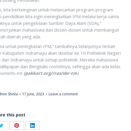
ni, kita berkeinginan untuk melancarkan program-program
pendidikan kita ingin meningkatkan IPM melalui kerja sama
nya untuk pengelolaan Sumber Daya Alam (SDA),”
n menerjunkan mahasiswa dan dosen-dosen untuk membangun
ah daerah yang ada.
a untuk peningkatan IPM,” tambahnya.Selanjutnya terkait
ri Kabupaten Indramayu akan disebar ke 10 Politeknik Negeri
us dari Indramayu untuk setiap politeknik. Mereka mahasiswa
likpapan dan Bengkalis contohnya, sehingga akan ada kelas
skominfo-mt
(pakkart.org//ras/sbr-tm
)
min Shinta
17 June, 2023
Leave a comment
re this post
Share
Share
Share