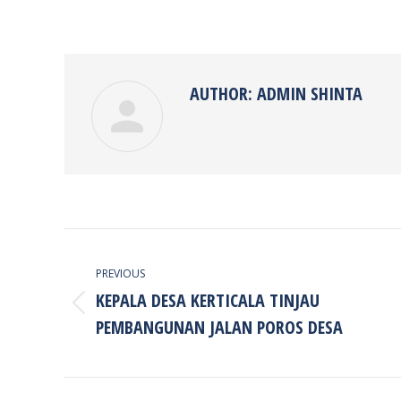
on
Faceb
AUTHOR:
ADMIN SHINTA
POST
NAVIGATION
PREVIOUS
KEPALA DESA KERTICALA TINJAU
Previous
PEMBANGUNAN JALAN POROS DESA
post: