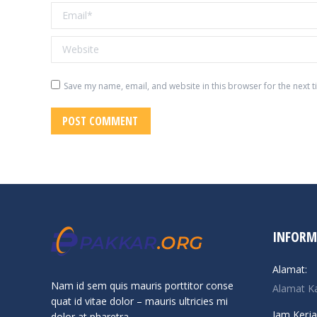
Email *
Website
Save my name, email, and website in this browser for the next 
POST COMMENT
INFORM
Alamat:
Nam id sem quis mauris porttitor conse
Alamat K
quat id vitae dolor – mauris ultricies mi
Jam Kerja
dolor at pharetra.