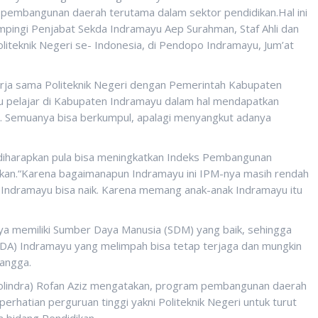
 pembangunan daerah terutama dalam sektor pendidikan.Hal ini
ampingi Penjabat Sekda Indramayu Aep Surahman, Staf Ahli dan
liteknik Negeri se- Indonesia, di Pendopo Indramayu, Jum’at
erja sama Politeknik Negeri dengan Pemerintah Kabupaten
u pelajar di Kabupaten Indramayu dalam hal mendapatkan
ga. Semuanya bisa berkumpul, apalagi menyangkut adanya
 diharapkan pula bisa meningkatkan Indeks Pembangunan
ikan.“Karena bagaimanapun Indramayu ini IPM-nya masih rendah
 Indramayu bisa naik. Karena memang anak-anak Indramayu itu
ya memiliki Sumber Daya Manusia (SDM) yang baik, sehingga
) Indramayu yang melimpah bisa tetap terjaga dan mungkin
angga.
(Polindra) Rofan Aziz mengatakan, program pembangunan daerah
erhatian perguruan tinggi yakni Politeknik Negeri untuk turut
 bidang Pendidikan.