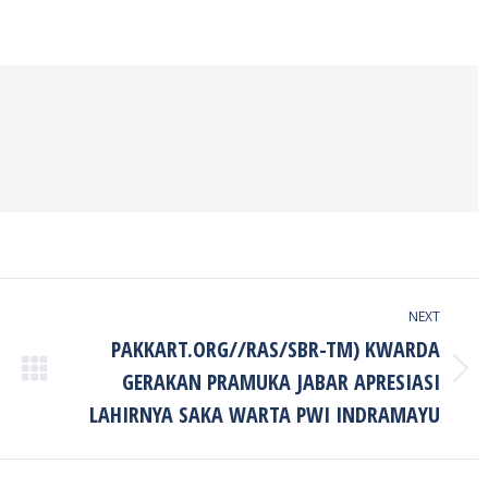
on
on
on
ook
Twitter
Pinterest
LinkedIn
NEXT
PAKKART.ORG//RAS/SBR-TM) KWARDA
GERAKAN PRAMUKA JABAR APRESIASI
Next
post:
LAHIRNYA SAKA WARTA PWI INDRAMAYU