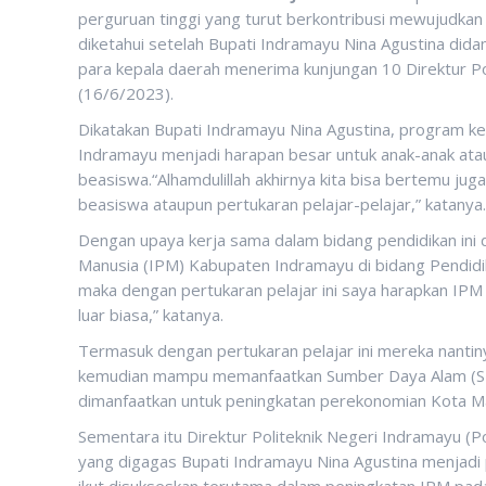
perguruan tinggi yang turut berkontribusi mewujudkan
diketahui setelah Bupati Indramayu Nina Agustina did
para kepala daerah menerima kunjungan 10 Direktur Po
(16/6/2023).
Dikatakan Bupati Indramayu Nina Agustina, program k
Indramayu menjadi harapan besar untuk anak-anak ata
beasiswa.“Alhamdulillah akhirnya kita bisa bertemu ju
beasiswa ataupun pertukaran pelajar-pelajar,” katanya.
Dengan upaya kerja sama dalam bidang pendidikan ini
Manusia (IPM) Kabupaten Indramayu di bidang Pendid
maka dengan pertukaran pelajar ini saya harapkan IPM
luar biasa,” katanya.
Termasuk dengan pertukaran pelajar ini mereka nantin
kemudian mampu memanfaatkan Sumber Daya Alam (SDA
dimanfaatkan untuk peningkatan perekonomian Kota M
Sementara itu Direktur Politeknik Negeri Indramayu 
yang digagas Bupati Indramayu Nina Agustina menjadi p
ikut disukseskan terutama dalam peningkatan IPM pada