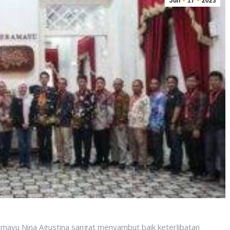
Jun
17
2023
ramayu Nina Agustina sangat menyambut baik keterlibatan