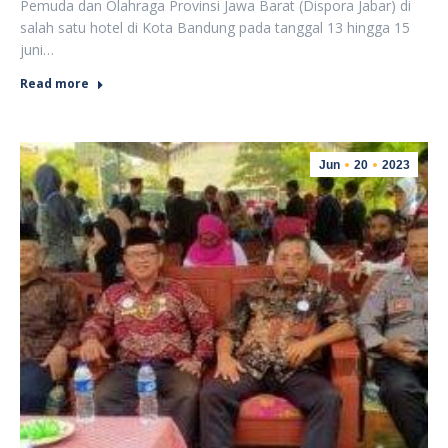
Pemuda dan Olahraga Provinsi Jawa Barat (Dispora Jabar) di
salah satu hotel di Kota Bandung pada tanggal 13 hingga 15
juni…
Read more
Jun
20
2023