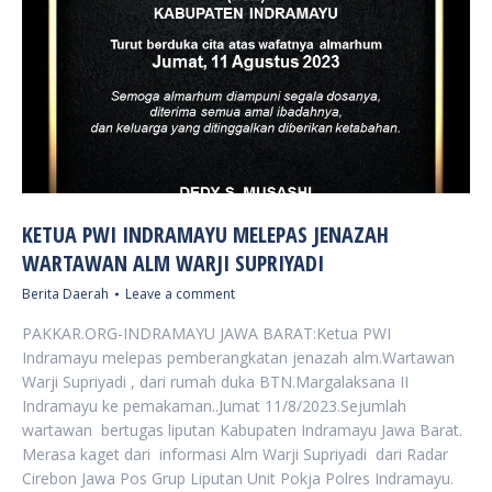
KETUA PWI INDRAMAYU MELEPAS JENAZAH
WARTAWAN ALM WARJI SUPRIYADI
Berita Daerah
Leave a comment
PAKKAR.ORG-INDRAMAYU JAWA BARAT:Ketua PWI
Indramayu melepas pemberangkatan jenazah alm.Wartawan
Warji Supriyadi , dari rumah duka BTN.Margalaksana II
Indramayu ke pemakaman..Jumat 11/8/2023.Sejumlah
wartawan bertugas liputan Kabupaten Indramayu Jawa Barat.
Merasa kaget dari informasi Alm Warji Supriyadi dari Radar
Cirebon Jawa Pos Grup Liputan Unit Pokja Polres Indramayu.