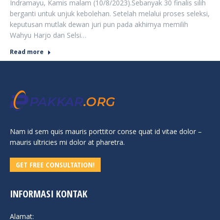
Indramayu, Kamis malam (10/8/2023).Sebanyak 30 finalis silih
berganti untuk unjuk kebolehan. Setelah melalui proses seleksi,
keputusan mutlak dewan juri pun pada akhirnya memilih
Wahyu Harjo dan Selsi…
Read more
Nam id sem quis mauris porttitor conse quat id vitae dolor –
mauris ultricies mi dolor at pharetra.
GET FREE CONSULTATION!
INFORMASI KONTAK
Alamat: