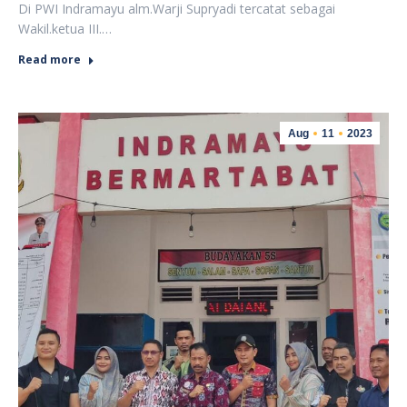
Di PWI Indramayu alm.Warji Supryadi tercatat sebagai
Wakil.ketua III.…
Read more
Aug
11
2023