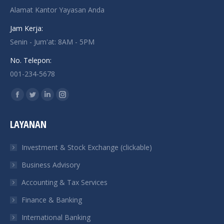
Alamat Kantor Yayasan Anda
Jam Kerja:
Senin - Jum'at: 8AM - 5PM
No. Telepon:
001-234-5678
Find us on:
Facebook
Twitter
Linkedin
Instagram
page
page
page
page
LAYANAN
opens
opens
opens
opens
in
in
in
in
Investment & Stock Exchange (clickable)
new
new
new
new
Business Advisory
window
window
window
window
Accounting & Tax Services
Finance & Banking
International Banking