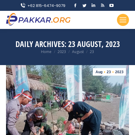
Facebook
Twitter
Linkedin
Rss
YouTube
+62 815-6474-9079
page
page
page
page
page
opens
opens
opens
opens
opens
in
in
in
in
in
new
new
new
new
new
DAILY ARCHIVES:
23 AUGUST, 2023
window
window
window
window
window
You are here:
Home
2023
August
23
Aug
23
2023