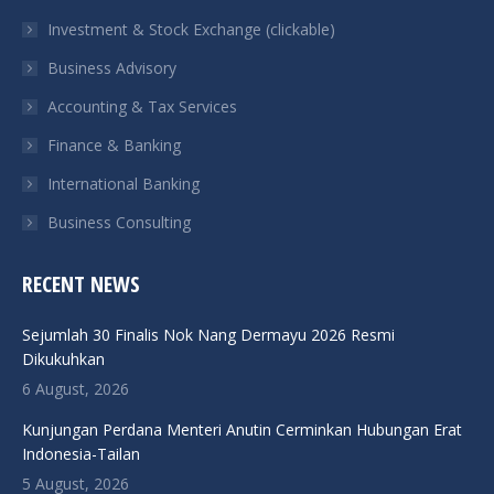
in
in
in
in
Investment & Stock Exchange (clickable)
new
new
new
new
Business Advisory
window
window
window
window
Accounting & Tax Services
Finance & Banking
International Banking
Business Consulting
RECENT NEWS
Sejumlah 30 Finalis Nok Nang Dermayu 2026 Resmi
Dikukuhkan
6 August, 2026
Kunjungan Perdana Menteri Anutin Cerminkan Hubungan Erat
Indonesia-Tailan
5 August, 2026