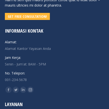
mauris ultricies mi dolor at pharetra.
GET FREE CONSULTATION!
INFORMASI KONTAK
Alamat:
Alamat Kantor Yayasan Anda
Jam Kerja:
Senin - Jum'at: 8AM - 5PM
No. Telepon:
001-234-5678
Find us on:
Facebook
Twitter
Linkedin
Instagram
page
page
page
page
LAYANAN
opens
opens
opens
opens