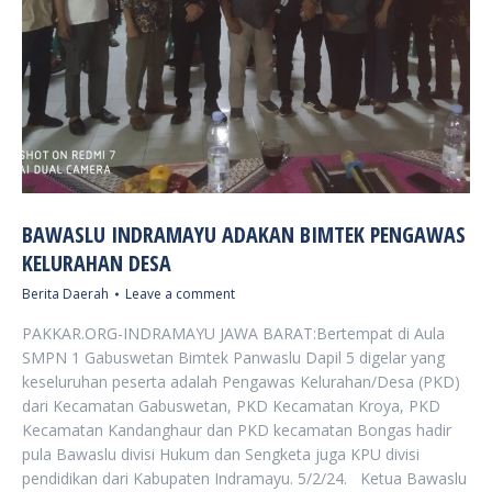
BAWASLU INDRAMAYU ADAKAN BIMTEK PENGAWAS
KELURAHAN DESA
Berita Daerah
Leave a comment
PAKKAR.ORG-INDRAMAYU JAWA BARAT:Bertempat di Aula
SMPN 1 Gabuswetan Bimtek Panwaslu Dapil 5 digelar yang
keseluruhan peserta adalah Pengawas Kelurahan/Desa (PKD)
dari Kecamatan Gabuswetan, PKD Kecamatan Kroya, PKD
Kecamatan Kandanghaur dan PKD kecamatan Bongas hadir
pula Bawaslu divisi Hukum dan Sengketa juga KPU divisi
pendidikan dari Kabupaten Indramayu. 5/2/24. Ketua Bawaslu