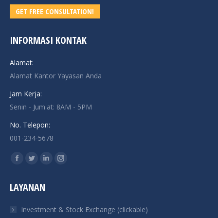
GET FREE CONSULTATION!
INFORMASI KONTAK
Alamat:
Alamat Kantor Yayasan Anda
Jam Kerja:
Senin - Jum'at: 8AM - 5PM
No. Telepon:
001-234-5678
Find us on:
Facebook
Twitter
Linkedin
Instagram
page
page
page
page
LAYANAN
opens
opens
opens
opens
in
in
in
in
Investment & Stock Exchange (clickable)
new
new
new
new