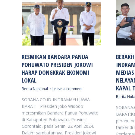
RESMIKAN BANDARA PANUA
BERAKH
POHUWATO PRESIDEN JOKOWI
INDRAM
HARAP DONGKRAK EKONOMI
MEDIAS
LOKAL
NELAYA
KAPAL 
Berita Nasional
Leave a comment
Berita Huku
SORANA.CO.ID-INDRAMAYU JAWA
BARAT: Presiden Joko Widodo
SORANA.
meresmikan Bandara Panua Pohuwato
BARAT:Kec
di Kabupaten Pohuwato, Provinsi
perahu ne
Gorontalo, pada Senin, 22 April 2024.
tanker di
Dalam sambutannya, Presiden Jokowi
Perdamaia