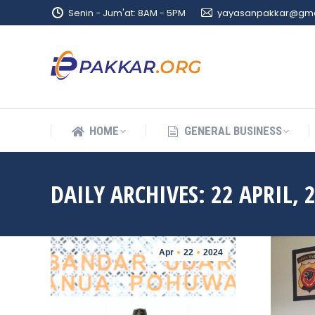
Senin - Jum'at: 8AM - 5PM
yayasanpakkar@gma
HOME
GENERAL BUSINESS
HOME
GENERAL BUSINESS
DAILY ARCHIVES:
22 APRIL, 
Apr
22
2024