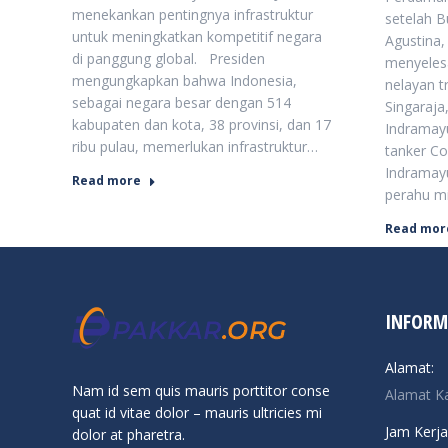
menekankan pentingnya infrastruktur
setelah B
untuk meningkatkan kompetitif negara
Agustina,
di panggung global. Presiden
menyeles
mengungkapkan bahwa Indonesia,
nelayan t
sebagai negara besar dengan 514
Singaraj
kabupaten dan kota, 38 provinsi, dan 17
Indramayu
ribu pulau, memerlukan infrastruktur…
tanker Co
Indramayu
Read more
perahu mi
Read mor
INFORM
Alamat:
Nam id sem quis mauris porttitor conse
Alamat K
quat id vitae dolor – mauris ultricies mi
Jam Kerja
dolor at pharetra.