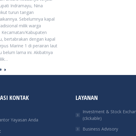
upati Indramayu, Nina
 ikut turun tangan
aikannya. Sebelumnya kapal
radisional milik warga
a, Kecamatan/Kabupaten
, bertabrakan dengan kapal
rpus Marine 1 di perairan laut
 belum lama ini. Akibatnya
lik…
e
ASI KONTAK
LAYANAN
Investment & Stock Excha
(clickable)
antor Yayasan Anda
Business Advisory
: