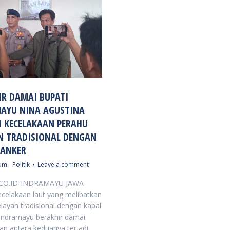
IR DAMAI BUPATI
AYU NINA AGUSTINA
I KECELAKAAN PERAHU
N TRADISIONAL DENGAN
TANKER
m - Politik
Leave a comment
CO.ID-INDRAMAYU JAWA
elakaan laut yang melibatkan
layan tradisional dengan kapal
 Indramayu berakhir damai.
n antara keduanya terjadi