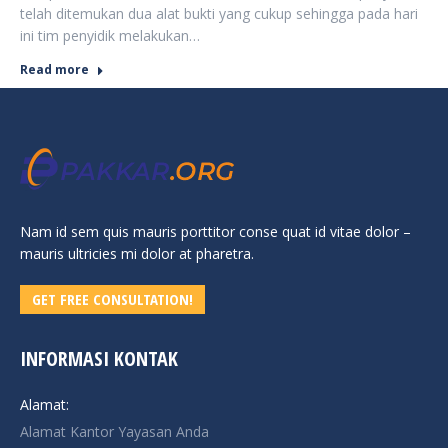
telah ditemukan dua alat bukti yang cukup sehingga pada hari
ini tim penyidik melakukan…
Read more
Nam id sem quis mauris porttitor conse quat id vitae dolor –
mauris ultricies mi dolor at pharetra.
GET FREE CONSULTATION!
INFORMASI KONTAK
Alamat:
Alamat Kantor Yayasan Anda