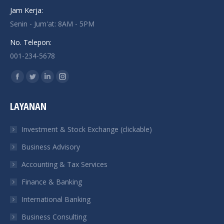
Jam Kerja:
Senin - Jum'at: 8AM - 5PM
No. Telepon:
001-234-5678
Find us on:
Facebook
Twitter
Linkedin
Instagram
page
page
page
page
LAYANAN
opens
opens
opens
opens
in
in
in
in
Investment & Stock Exchange (clickable)
new
new
new
new
Business Advisory
window
window
window
window
Accounting & Tax Services
Finance & Banking
International Banking
Business Consulting