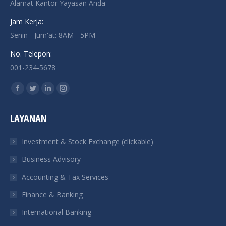
Alamat Kantor Yayasan Anda
Jam Kerja:
Senin - Jum'at: 8AM - 5PM
No. Telepon:
001-234-5678
Find us on:
Facebook
Twitter
Linkedin
Instagram
page
page
page
page
LAYANAN
opens
opens
opens
opens
in
in
in
in
Investment & Stock Exchange (clickable)
new
new
new
new
Business Advisory
window
window
window
window
Accounting & Tax Services
Finance & Banking
International Banking