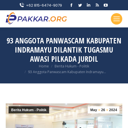
Facebook
Twitter
Linkedin
Rss
YouTube
+62 815-6474-9079
page
page
page
page
page
opens
opens
opens
opens
opens
in
in
in
in
in
new
new
new
new
new
93 ANGGOTA PANWASCAM KABUPATEN
window
window
window
window
window
INDRAMAYU DILANTIK TUGASMU
AWASI PILKADA JURDIL
You are here:
Home
Berita Hukum - Politik
93 Anggota Panwascam Kabupaten Indramayu…
Berita Hukum - Politik
May
26
2024