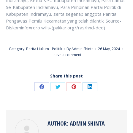
Indramayu, Ketua KPU Kabupaten Indramayu, Para Camat
Se-Kabupaten Indramayu, Para Pimpinan Partai Politik di
Kabupaten Indramayu, serta segenap anggota Panitia
Pengawas Pemilu Kecamatan yang telah dilantik. Source-
Diskominfo=roro wilis-(pakkar.org//ras/hnd-ded)
Category:
Berita Hukum - Politik
By
Admin Shinta
26 May, 2024
Leave a comment
Share this post
Share
Share
Share
Share
on
on
on
on
Facebook
Twitter
Pinterest
LinkedIn
AUTHOR:
ADMIN SHINTA