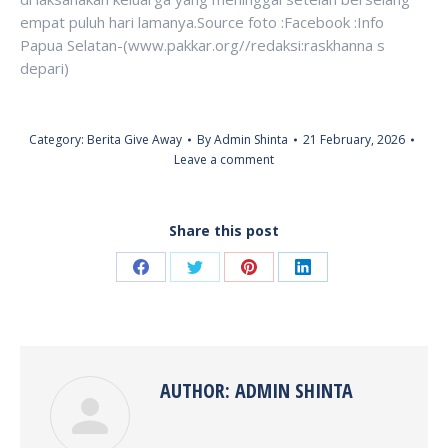
empat puluh hari lamanya.Source foto :Facebook :Info
Papua Selatan-(www.pakkar.org//redaksi:raskhanna s
depari)
Category:
Berita Give Away
By
Admin Shinta
21 February, 2026
Leave a comment
Share this post
Share
Share
Share
Share
on
on
on
on
Facebook
Twitter
Pinterest
LinkedIn
AUTHOR:
ADMIN SHINTA