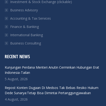
Investment & Stock Exchange (clickable)
new
new
new
new
Business Advisory
window
window
window
window
Accounting & Tax Services
Finance & Banking
International Banking
Business Consulting
RECENT NEWS
Kunjungan Perdana Menteri Anutin Cerminkan Hubungan Erat
Indonesia-Tailan
5 August, 2026
Repost Konten Dugaan Di Medsos Tak Bebas Resiko Hukum
Dede Sunarya:Tetap Bisa Dimintai Pertanggungjawaban
4 August, 2026