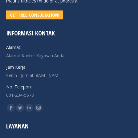
mauris ultricies mi dolor at pharetra.
GET FREE CONSULTATION!
INFORMASI KONTAK
Alamat:
Alamat Kantor Yayasan Anda
Jam Kerja:
Senin - Jum'at: 8AM - 5PM
No. Telepon:
001-234-5678
Find us on:
Facebook
Twitter
Linkedin
Instagram
page
page
page
page
LAYANAN
opens
opens
opens
opens
in
in
in
in