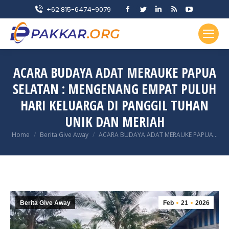
Facebook
Twitter
Linkedin
Rss
YouTube
+62 815-6474-9079
page
page
page
page
page
opens
opens
opens
opens
opens
in
in
in
in
in
new
new
new
new
new
ACARA BUDAYA ADAT MERAUKE PAPUA
window
window
window
window
window
SELATAN : MENGENANG EMPAT PULUH
HARI KELUARGA DI PANGGIL TUHAN
UNIK DAN MERIAH
You are here:
Home
Berita Give Away
ACARA BUDAYA ADAT MERAUKE PAPUA…
Berita Give Away
Feb
21
2026