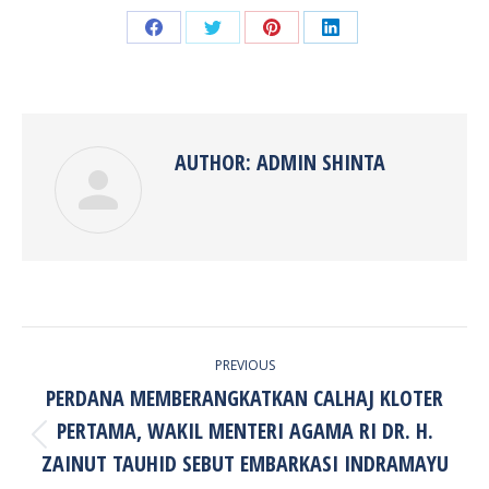
Share
Share
Share
Share
on
on
on
on
Facebook
Twitter
Pinterest
LinkedIn
AUTHOR:
ADMIN SHINTA
POST
PREVIOUS
NAVIGATION
PERDANA MEMBERANGKATKAN CALHAJ KLOTER
PERTAMA, WAKIL MENTERI AGAMA RI DR. H.
Previous
ZAINUT TAUHID SEBUT EMBARKASI INDRAMAYU
post: