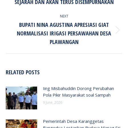
SEJARAH DAN AKAN TERUS DISEMPURNAKAN
NEXT
BUPATI NINA AGUSTINA APRESIASI GIAT
NORMALISASI IRIGASI PERSAWAHAN DESA
Next
post:
PLAWANGAN
RELATED POSTS
Iing Misbahuddin Dorong Perubahan
Pola Pikir Masyarakat soal Sampah
9 June, 2026
Pemerintah Desa Karanggetas
Bangodua Lestarikan Budaya Mapag Sri