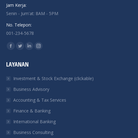
Jam Kerja:
Senin - Jum'at: 8AM - 5PM
No. Telepon:
001-234-5678
Find us on:
Facebook
Twitter
Linkedin
Instagram
page
page
page
page
LAYANAN
opens
opens
opens
opens
in
in
in
in
Investment & Stock Exchange (clickable)
new
new
new
new
Business Advisory
window
window
window
window
Accounting & Tax Services
Finance & Banking
International Banking
Business Consulting