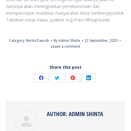
nantinya akan meningkatkan perekonomian dan
mempercepat mobilitas masyarakat desa Sumberjaya,blok
Tuklaban tutup Kawu. (pakkar.org//ras//@Supriyadi)
Category:
Berita Daerah
By
Admin Shinta
22 September, 2025
Leave a comment
Share this post
Share
Share
Share
Share
on
on
on
on
Facebook
Twitter
Pinterest
LinkedIn
AUTHOR:
ADMIN SHINTA