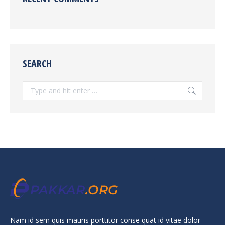
SEARCH
Search:
Nam id sem quis mauris porttitor conse quat id vitae dolor –