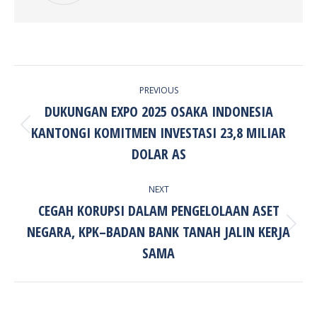
POST
PREVIOUS
NAVIGATION
DUKUNGAN EXPO 2025 OSAKA INDONESIA
KANTONGI KOMITMEN INVESTASI 23,8 MILIAR
Previous
post:
DOLAR AS
NEXT
CEGAH KORUPSI DALAM PENGELOLAAN ASET
NEGARA, KPK–BADAN BANK TANAH JALIN KERJA
Next
post:
SAMA