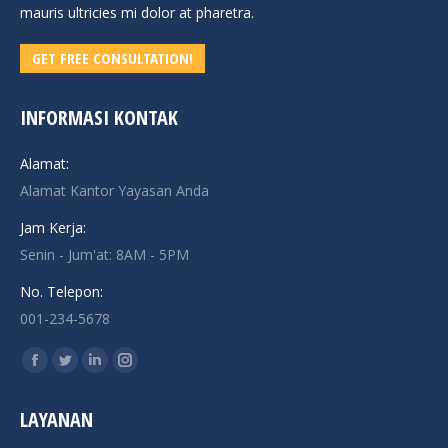
mauris ultricies mi dolor at pharetra.
GET FREE CONSULTATION!
INFORMASI KONTAK
Alamat:
Alamat Kantor Yayasan Anda
Jam Kerja:
Senin - Jum'at: 8AM - 5PM
No. Telepon:
001-234-5678
Find us on:
Facebook
Twitter
Linkedin
Instagram
page
page
page
page
LAYANAN
opens
opens
opens
opens