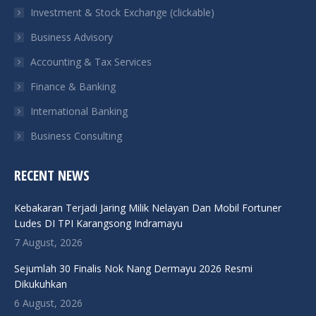
in
in
in
in
Investment & Stock Exchange (clickable)
new
new
new
new
Business Advisory
window
window
window
window
Accounting & Tax Services
Finance & Banking
International Banking
Business Consulting
RECENT NEWS
Kebakaran Terjadi Jaring Milik Nelayan Dan Mobil Fortuner
Ludes DI TPI Karangsong Indramayu
7 August, 2026
Sejumlah 30 Finalis Nok Nang Dermayu 2026 Resmi
Dikukuhkan
6 August, 2026