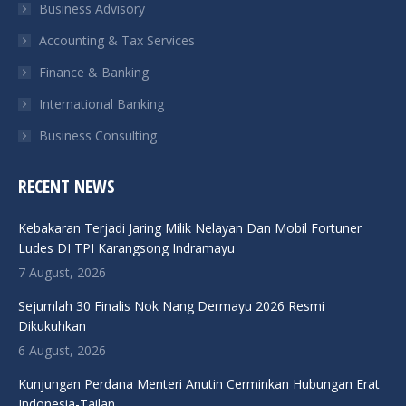
Business Advisory
window
window
window
window
Accounting & Tax Services
Finance & Banking
International Banking
Business Consulting
RECENT NEWS
Kebakaran Terjadi Jaring Milik Nelayan Dan Mobil Fortuner
Ludes DI TPI Karangsong Indramayu
7 August, 2026
Sejumlah 30 Finalis Nok Nang Dermayu 2026 Resmi
Dikukuhkan
6 August, 2026
Kunjungan Perdana Menteri Anutin Cerminkan Hubungan Erat
Indonesia-Tailan