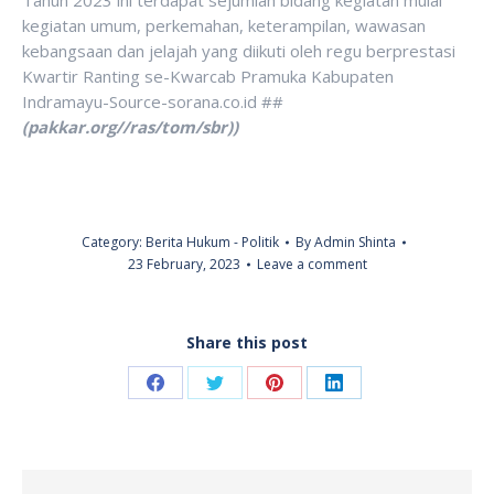
Tahun 2023 ini terdapat sejumlah bidang kegiatan mulai
kegiatan umum, perkemahan, keterampilan, wawasan
kebangsaan dan jelajah yang diikuti oleh regu berprestasi
Kwartir Ranting se-Kwarcab Pramuka Kabupaten
Indramayu-Source-sorana.co.id ##
(pakkar.org//ras/tom/sbr))
Category:
Berita Hukum - Politik
By
Admin Shinta
23 February, 2023
Leave a comment
Share this post
Share
Share
Share
Share
on
on
on
on
Facebook
Twitter
Pinterest
LinkedIn