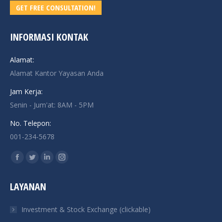
GET FREE CONSULTATION!
INFORMASI KONTAK
Alamat:
Alamat Kantor Yayasan Anda
Jam Kerja:
Senin - Jum'at: 8AM - 5PM
No. Telepon:
001-234-5678
Find us on:
Facebook
Twitter
Linkedin
Instagram
page
page
page
page
LAYANAN
opens
opens
opens
opens
in
in
in
in
Investment & Stock Exchange (clickable)
new
new
new
new