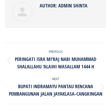
AUTHOR:
ADMIN SHINTA
POST
PREVIOUS
NAVIGATION
PERINGATI ISRA MI’RAJ NABI MUHAMMAD
Previous
SHALALLAHU ‘ALAIHI WASALLAM 1444 H
post:
NEXT
BUPATI INDRAMAYU PANTAU RENCANA
Next
PEMBANGUNAN JALAN JAYAKLASA-CANGKINGAN
post: