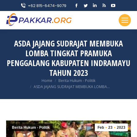
Facebook
Twitter
Linkedin
Rss
YouTube
+62 815-6474-9079
page
page
page
page
page
opens
opens
opens
opens
opens
in
in
in
in
in
new
new
new
new
new
ASDA JAJANG SUDRAJAT MEMBUKA
window
window
window
window
window
LOMBA TINGKAT PRAMUKA
PENGGALANG KABUPATEN INDRAMAYU
TAHUN 2023
You are here:
Home
Berita Hukum - Politik
ASDA JAJANG SUDRAJAT MEMBUKA LOMBA…
Berita Hukum - Politik
Feb
23
2023