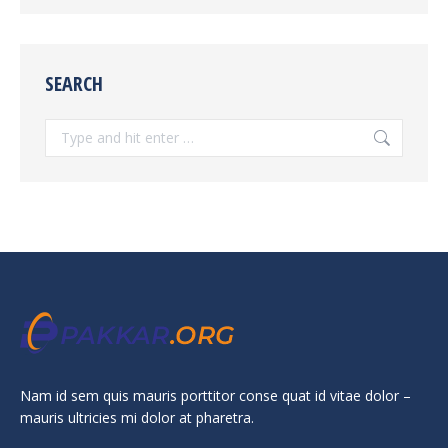
SEARCH
Search:
Nam id sem quis mauris porttitor conse quat id vitae dolor –
mauris ultricies mi dolor at pharetra.