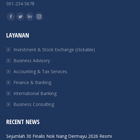
001-234-5678
Find us on:
Facebook
Twitter
Linkedin
Instagram
page
page
page
page
LAYANAN
opens
opens
opens
opens
in
in
in
in
Investment & Stock Exchange (clickable)
new
new
new
new
Business Advisory
window
window
window
window
Accounting & Tax Services
Finance & Banking
International Banking
Business Consulting
RECENT NEWS
Sejumlah 30 Finalis Nok Nang Dermayu 2026 Resmi