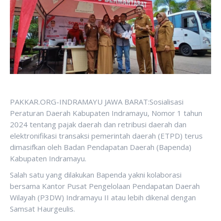
PAKKAR.ORG-INDRAMAYU JAWA BARAT:Sosialisasi
Peraturan Daerah Kabupaten Indramayu, Nomor 1 tahun
2024 tentang pajak daerah dan retribusi daerah dan
elektronifikasi transaksi pemerintah daerah (ETPD) terus
dimasifkan oleh Badan Pendapatan Daerah (Bapenda)
Kabupaten Indramayu.
Salah satu yang dilakukan Bapenda yakni kolaborasi
bersama Kantor Pusat Pengelolaan Pendapatan Daerah
Wilayah (P3DW) Indramayu II atau lebih dikenal dengan
Samsat Haurgeulis.