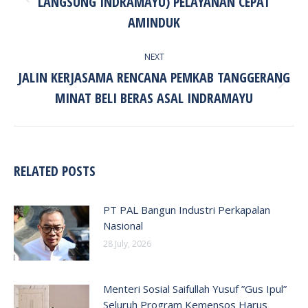
LANGSUNG INDRAMAYU) PELAYANAN CEPAT
Previous
post:
AMINDUK
NEXT
JALIN KERJASAMA RENCANA PEMKAB TANGGERANG
Next
MINAT BELI BERAS ASAL INDRAMAYU
post:
RELATED POSTS
PT PAL Bangun Industri Perkapalan
Nasional
28 July, 2026
Menteri Sosial Saifullah Yusuf ”Gus Ipul”
Seluruh Program Kemensos Harus