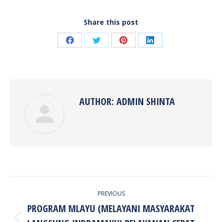
Share this post
Share
Share
Share
Share
on
on
on
on
Facebook
Twitter
Pinterest
LinkedIn
AUTHOR:
ADMIN SHINTA
POST
PREVIOUS
NAVIGATION
PROGRAM MLAYU (MELAYANI MASYARAKAT