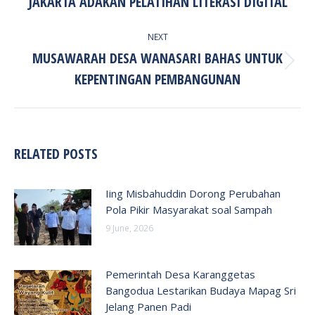
JAKARTA ADAKAN PELATIHAN LITERASI DIGITAL
post:
NEXT
MUSAWARAH DESA WANASARI BAHAS UNTUK
Next
KEPENTINGAN PEMBANGUNAN
post:
RELATED POSTS
Iing Misbahuddin Dorong Perubahan
Pola Pikir Masyarakat soal Sampah
9 June, 2026
Pemerintah Desa Karanggetas
Bangodua Lestarikan Budaya Mapag Sri
Jelang Panen Padi