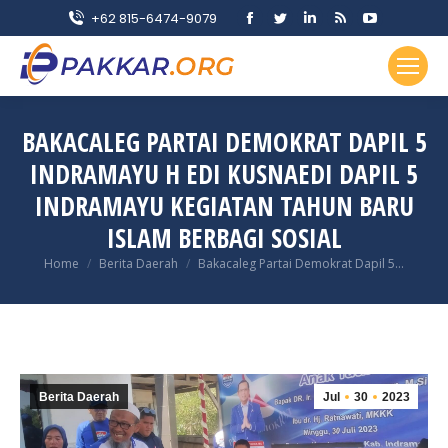
Facebook
Twitter
Linkedin
Rss
YouTube
+62 815-6474-9079
page
page
page
page
page
opens
opens
opens
opens
opens
in
in
in
in
in
new
new
new
new
new
BAKACALEG PARTAI DEMOKRAT DAPIL 5
window
window
window
window
window
INDRAMAYU H EDI KUSNAEDI DAPIL 5
INDRAMAYU KEGIATAN TAHUN BARU
ISLAM BERBAGI SOSIAL
You are here:
Home
Berita Daerah
Bakacaleg Partai Demokrat Dapil 5…
Berita Daerah
Jul
30
2023