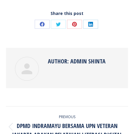
Share this post
Share
Share
Share
Share
on
on
on
on
Facebook
Twitter
Pinterest
LinkedIn
AUTHOR:
ADMIN SHINTA
POST
PREVIOUS
NAVIGATION
DPMD INDRAMAYU BERSAMA UPN VETERAN
Previous