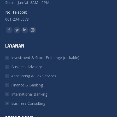
Senin - Jum'at: 8AM - 5PM
No. Telepon:
001-234-5678
Find us on:
Facebook
Twitter
Linkedin
Instagram
page
page
page
page
LAYANAN
opens
opens
opens
opens
in
in
in
in
Investment & Stock Exchange (clickable)
new
new
new
new
Business Advisory
window
window
window
window
Accounting & Tax Services
Finance & Banking
International Banking
Business Consulting