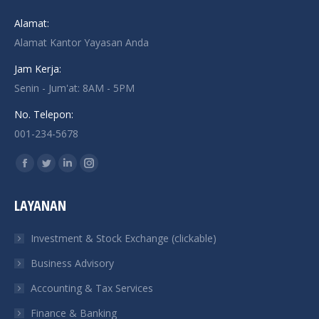
Alamat:
Alamat Kantor Yayasan Anda
Jam Kerja:
Senin - Jum'at: 8AM - 5PM
No. Telepon:
001-234-5678
Find us on:
Facebook
Twitter
Linkedin
Instagram
page
page
page
page
LAYANAN
opens
opens
opens
opens
in
in
in
in
Investment & Stock Exchange (clickable)
new
new
new
new
Business Advisory
window
window
window
window
Accounting & Tax Services
Finance & Banking