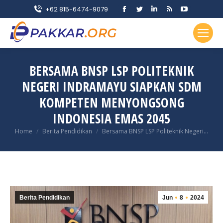
Facebook
Twitter
Linkedin
Rss
YouTube
+62 815-6474-9079
page
page
page
page
page
opens
opens
opens
opens
opens
in
in
in
in
in
new
new
new
new
new
BERSAMA BNSP LSP POLITEKNIK
window
window
window
window
window
NEGERI INDRAMAYU SIAPKAN SDM
KOMPETEN MENYONGSONG
INDONESIA EMAS 2045
You are here:
Home
Berita Pendidikan
Bersama BNSP LSP Politeknik Negeri…
Berita Pendidikan
Jun
8
2024