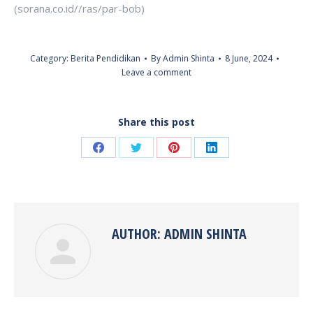
(sorana.co.id//ras/par-bob)
Category:
Berita Pendidikan
By
Admin Shinta
8 June, 2024
Leave a comment
Share this post
Share
Share
Share
Share
on
on
on
on
Facebook
Twitter
Pinterest
LinkedIn
AUTHOR:
ADMIN SHINTA