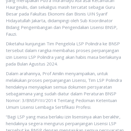
yang merupakan Putra Indramayu Asli asal Kecamatan
Haurgeulis, dan sekaligus masih tercatat sebagai Guru
Besar pada Fakultas Ekonomi dan Bisnis UIN Syarif
Hidayatullah Jakarta, didampingi oleh Sub Koordinator
Bidang Pengembangan dan Pengendalian Lisensi BNSP,
Fauzi.
Diketahui kunjungan Tim Pengelola LSP Polindra ke BNSP
tersebut dalam rangka membahas proses perpanjangan
izin Lisensi LSP Polindra yang akan habis masa berlakunya
pada Bulan Agustus 2024.
Dalam arahannya, Prof Amilin menyampaikan, untuk
melakukan proses perpanjangan Lisensi, Tim LSP Polindra
hendaknya menyiapkan semua dokumen persyaratan
sebagaimana yang sudah diatur dalam Peraturan BNSP
Nomor: 3/BNSP/III/2014 Tentang Pedoman Ketentuan
Umum Lisensi Lembaga Sertifikasi Profesi.
“Bagi LSP yang masa berlaku izin lisensinya akan berakhir,
hendaknya segera mengurus perpanjangan Lisensi LSP
tersebut ke BNSP dengan mengajukan semua persyaratan