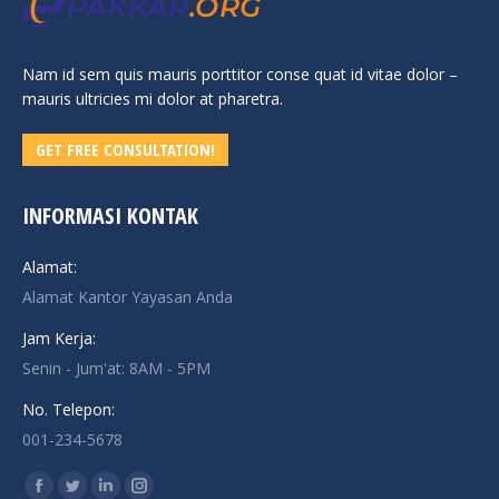
Nam id sem quis mauris porttitor conse quat id vitae dolor –
mauris ultricies mi dolor at pharetra.
GET FREE CONSULTATION!
INFORMASI KONTAK
Alamat:
Alamat Kantor Yayasan Anda
Jam Kerja:
Senin - Jum'at: 8AM - 5PM
No. Telepon:
001-234-5678
Find us on:
Facebook
Twitter
Linkedin
Instagram