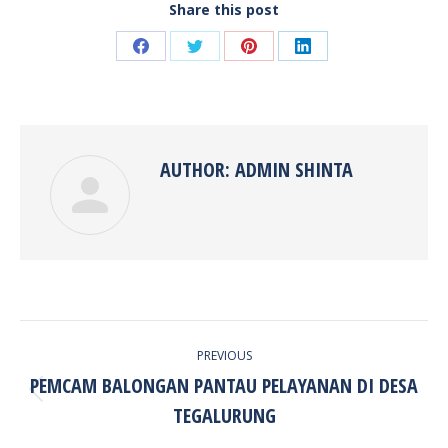
Share this post
Share
Share
Share
Share
on
on
on
on
Facebook
Twitter
Pinterest
LinkedIn
AUTHOR:
ADMIN SHINTA
POST
PREVIOUS
NAVIGATION
PEMCAM BALONGAN PANTAU PELAYANAN DI DESA
Previous
TEGALURUNG
post: