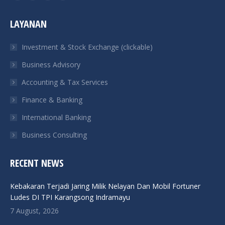
page
page
page
page
LAYANAN
opens
opens
opens
opens
in
in
in
in
Investment & Stock Exchange (clickable)
new
new
new
new
Business Advisory
window
window
window
window
Accounting & Tax Services
Finance & Banking
International Banking
Business Consulting
RECENT NEWS
Kebakaran Terjadi Jaring Milik Nelayan Dan Mobil Fortuner
Ludes DI TPI Karangsong Indramayu
7 August, 2026