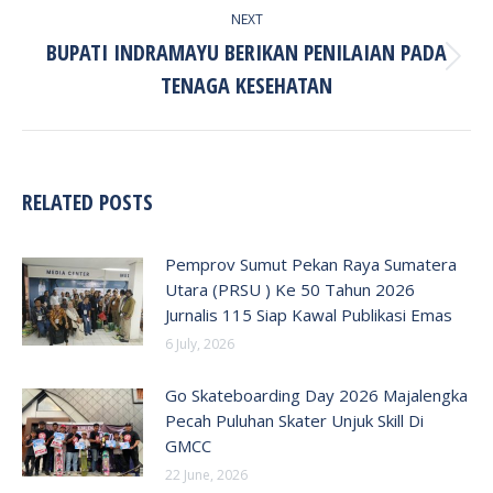
NEXT
BUPATI INDRAMAYU BERIKAN PENILAIAN PADA
Next
TENAGA KESEHATAN
post:
RELATED POSTS
Pemprov Sumut Pekan Raya Sumatera
Utara (PRSU ) Ke 50 Tahun 2026
Jurnalis 115 Siap Kawal Publikasi Emas
6 July, 2026
Go Skateboarding Day 2026 Majalengka
Pecah Puluhan Skater Unjuk Skill Di
GMCC
22 June, 2026