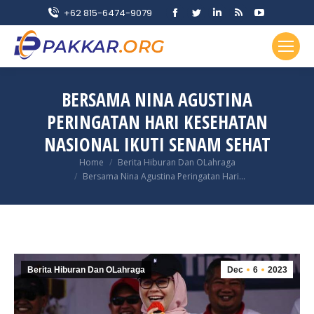
Facebook
Twitter
Linkedin
Rss
YouTube
+62 815-6474-9079
page
page
page
page
page
opens
opens
opens
opens
opens
in
in
in
in
in
new
new
new
new
new
BERSAMA NINA AGUSTINA
window
window
window
window
window
PERINGATAN HARI KESEHATAN
NASIONAL IKUTI SENAM SEHAT
You are here:
Home
Berita Hiburan Dan OLahraga
Bersama Nina Agustina Peringatan Hari…
Berita Hiburan Dan OLahraga
Dec
6
2023