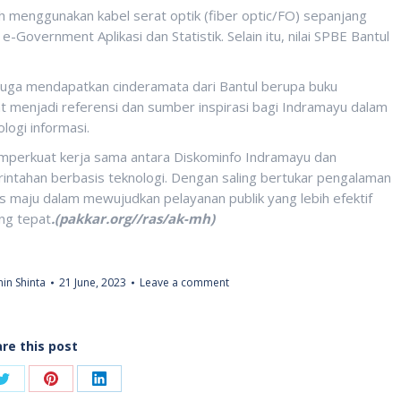
lah menggunakan kabel serat optik (fiber optic/FO) sepanjang
-Government Aplikasi dan Statistik. Selain itu, nilai SPBE Bantul
juga mendapatkan cinderamata dari Bantul berupa buku
at menjadi referensi dan sumber inspirasi bagi Indramayu dalam
logi informasi.
emperkuat kerja sama antara Diskominfo Indramayu dan
ntahan berbasis teknologi. Dengan saling bertukar pengalaman
 maju dalam mewujudkan pelayanan publik yang lebih efektif
ang tepat
.(pakkar.org//ras/ak-mh)
in Shinta
21 June, 2023
Leave a comment
re this post
Share
Share
Share