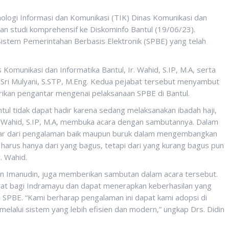
ologi Informasi dan Komunikasi (TIK) Dinas Komunikasi dan
an studi komprehensif ke Diskominfo Bantul (19/06/23).
Sistem Pemerintahan Berbasis Elektronik (SPBE) yang telah
Komunikasi dan Informatika Bantul, Ir. Wahid, S.IP, M.A, serta
, Sri Mulyani, S.STP, M.Eng. Kedua pejabat tersebut menyambut
kan pengantar mengenai pelaksanaan SPBE di Bantul.
ul tidak dapat hadir karena sedang melaksanakan ibadah haji,
Ir. Wahid, S.IP, M.A, membuka acara dengan sambutannya. Dalam
jar dari pengalaman baik maupun buruk dalam mengembangkan
 harus hanya dari yang bagus, tetapi dari yang kurang bagus pun
. Wahid.
n Imanudin, juga memberikan sambutan dalam acara tersebut.
aat bagi Indramayu dan dapat menerapkan keberhasilan yang
n SPBE. “Kami berharap pengalaman ini dapat kami adopsi di
melalui sistem yang lebih efisien dan modern,” ungkap Drs. Didin