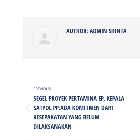
on
Faceb
AUTHOR:
ADMIN SHINTA
POST
PREVIOUS
NAVIGATION
SEGEL PROYEK PERTAMINA EP, KEPALA
SATPOL PP:ADA KOMITMEN DARI
Previous
KESEPAKATAN YANG BELUM
post:
DILAKSANAKAN