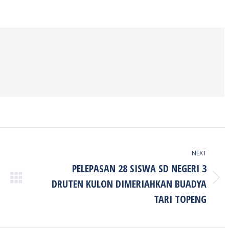
on
on
on
ook
Twitter
Pinterest
LinkedIn
NEXT
PELEPASAN 28 SISWA SD NEGERI 3
DRUTEN KULON DIMERIAHKAN BUADYA
Next
post:
TARI TOPENG