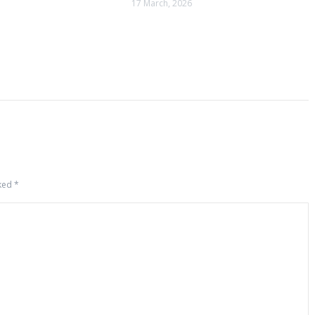
17 March, 2026
rked
*