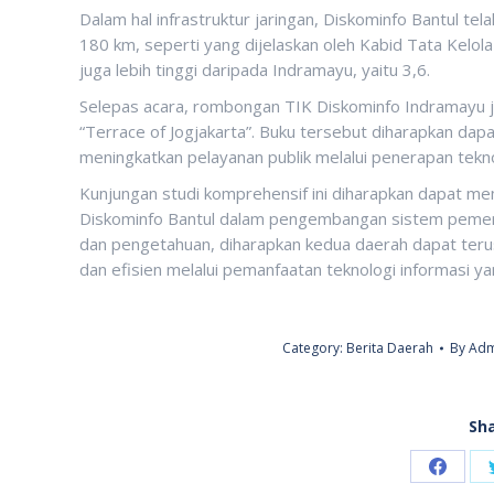
Dalam hal infrastruktur jaringan, Diskominfo Bantul te
180 km, seperti yang dijelaskan oleh Kabid Tata Kelola e
juga lebih tinggi daripada Indramayu, yaitu 3,6.
Selepas acara, rombongan TIK Diskominfo Indramayu 
“Terrace of Jogjakarta”. Buku tersebut diharapkan dap
meningkatkan pelayanan publik melalui penerapan tekno
Kunjungan studi komprehensif ini diharapkan dapat m
Diskominfo Bantul dalam pengembangan sistem pemeri
dan pengetahuan, diharapkan kedua daerah dapat terus
dan efisien melalui pemanfaatan teknologi informasi y
Category:
Berita Daerah
By
Adm
Sha
Share