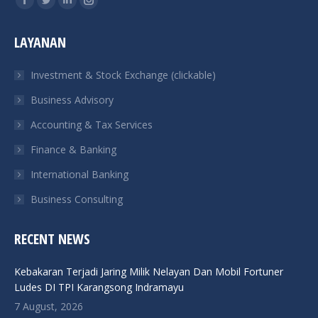
Facebook
Twitter
Linkedin
Instagram
page
page
page
page
LAYANAN
opens
opens
opens
opens
in
in
in
in
Investment & Stock Exchange (clickable)
new
new
new
new
Business Advisory
window
window
window
window
Accounting & Tax Services
Finance & Banking
International Banking
Business Consulting
RECENT NEWS
Kebakaran Terjadi Jaring Milik Nelayan Dan Mobil Fortuner
Ludes DI TPI Karangsong Indramayu
7 August, 2026