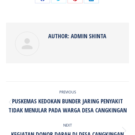
Share
Share
Share
Share
on
on
on
on
Facebook
Twitter
Pinterest
LinkedIn
AUTHOR:
ADMIN SHINTA
POST
PREVIOUS
NAVIGATION
PUSKEMAS KEDOKAN BUNDER JARING PENYAKIT
Previous
TIDAK MENULAR PADA WARGA DESA CANGKINGAN
post:
NEXT
KEGIATAN DONOR DARAH DI DESA CANGKINGAN
Next