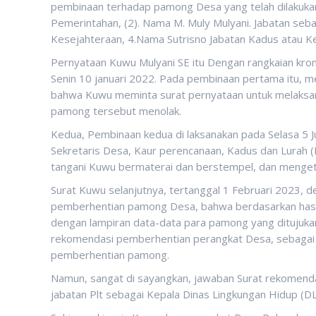
pembinaan terhadap pamong Desa yang telah dilakukan y
Pemerintahan, (2). Nama M. Muly Mulyani. Jabatan seba
Kesejahteraan, 4.Nama Sutrisno Jabatan Kadus atau K
Pernyataan Kuwu Mulyani SE itu Dengan rangkaian kro
Senin 10 januari 2022. Pada pembinaan pertama itu, 
bahwa Kuwu meminta surat pernyataan untuk melaksan
pamong tersebut menolak.
Kedua, Pembinaan kedua di laksanakan pada Selasa 5 Jul
Sekretaris Desa, Kaur perencanaan, Kadus dan Lurah (
tangani Kuwu bermaterai dan berstempel, dan menge
Surat Kuwu selanjutnya, tertanggal 1 Februari 2023,
pemberhentian pamong Desa, bahwa berdasarkan hasil
dengan lampiran data-data para pamong yang ditujuk
rekomendasi pemberhentian perangkat Desa, sebagai 
pemberhentian pamong.
Namun, sangat di sayangkan, jawaban Surat rekomendas
jabatan Plt sebagai Kepala Dinas Lingkungan Hidup (DL