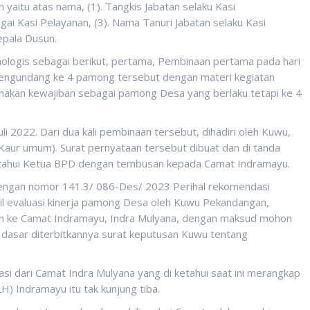
aitu atas nama, (1). Tangkis Jabatan selaku Kasi
gai Kasi Pelayanan, (3). Nama Tanuri Jabatan selaku Kasi
epala Dusun.
nologis sebagai berikut, pertama, Pembinaan pertama pada hari
mengundang ke 4 pamong tersebut dengan materi kegiatan
akan kewajiban sebagai pamong Desa yang berlaku tetapi ke 4
i 2022. Dari dua kali pembinaan tersebut, dihadiri oleh Kuwu,
Kaur umum). Surat pernyataan tersebut dibuat dan di tanda
tahui Ketua BPD dengan tembusan kepada Camat Indramayu.
 dengan nomor 141.3/ 086-Des/ 2023 Perihal rekomendasi
 evaluasi kinerja pamong Desa oleh Kuwu Pekandangan,
an ke Camat Indramayu, Indra Mulyana, dengan maksud mohon
dasar diterbitkannya surat keputusan Kuwu tentang
i dari Camat Indra Mulyana yang di ketahui saat ini merangkap
H) Indramayu itu tak kunjung tiba.