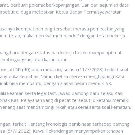
at, berbuah polemik berkepanjangan. Dan dari sejumlah data
tersebut di duga melibatkan Ketua Badan Permusyawaratan
. Pasalnya keempat pamong tersebut merasa pemecatan yang
hukum tetap, maka mereka “membandel” dengan tetap bekerja
ang baru dengan status dan kinerja belum mampu optimal.
embingungkan, atau kacau balau.
nisial IDR (40) pada media ini, selasa (11/7/2023) terkait soal
dang duka kematian. Namun ketika mereka menghubungi Kasi
ak bisa membantu, dengan alasan belum memiliki SK.
ki keahlian serta legalitas”, jawab pamong baru selaku Kasi
ihak Kasi Pelayanan yang di pecat tersebut, diketahui memiliki
erwenang saat mendampingi Nikah atau cerai serta soal kematian,
ngan, terkait Tentang kronologis pembinaan terhadap pamong
elasa (5/7/ 2022), Kuwu Pekandangan menyampaikan tahapan