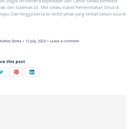
n, bagai tersandera kepedulian dari Camat selaku pembina
ab dari Sulaiman SE. MM selaku Kabid Pemerintahan Desa di
 Dan hingga berta ini terbit pihak yang terkait belum bisa di
Admin Shinta
12 July, 2023
Leave a comment
re this post
Share
Share
Share
on
on
on
ook
Twitter
Pinterest
LinkedIn