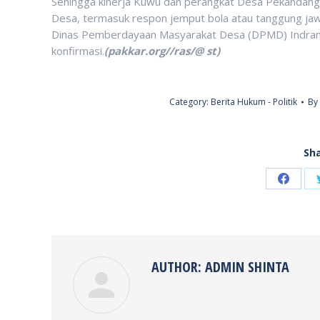
Sehingga kinerja Kuwu dan perangkat Desa Pekandanga
Desa, termasuk respon jemput bola atau tanggung jaw
Dinas Pemberdayaan Masyarakat Desa (DPMD) Indramayu.
konfirmasi.
(pakkar.org//ras/@ st)
Category:
Berita Hukum - Politik
By
Sha
Share
on
Faceb
AUTHOR:
ADMIN SHINTA