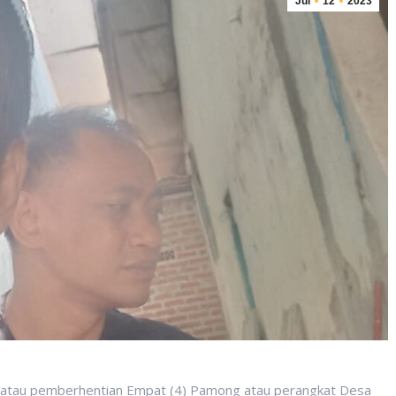
Jul
12
2023
atau pemberhentian Empat (4) Pamong atau perangkat Desa