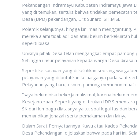
Pekandangan Indramayu Kabupaten Indramayu Jawa Bar
yang di temukan, tertulis bahwa tindakan pemecatan 
Desa (BPD) pekandangan, Drs Sunardi SH.M.Si.
Polemik selanjutnya, hingga kini masih menggantung
mereka alami tidak adil dan atau belum berkekuatan 
seperti biasa.
Uniknya pihak Desa telah mengangkat empat pamong y
Sehingga unsur pelayanan kepada warga Desa dirasa m
Seperti ke kacauan yang di keluhkan seorang warga beri
pelayanan yang di butuhkan keluarganya pada saat se
Pelayanan yang baru, oknum pamong memohon maaf tid
“saya belum bisa bekerja maksimal, karena belum memili
Kesejahteraan. Seperti yang di tirukan IDR.Sementara p
SK dari lembaga diatasnya yaitu, soal legalitas dan b
memandikan jenazah serta pemakaman dan lainya.
Dalam Surat Pernyataannya Kuwu atau Kades Pekanda
Desa Pekandangan, dijelaskan bahwa pada hari ini, S