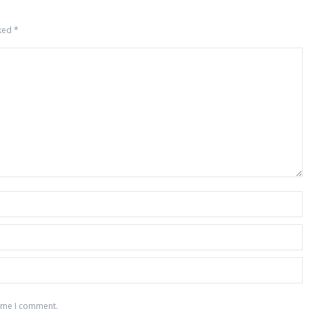
rked
*
time I comment.