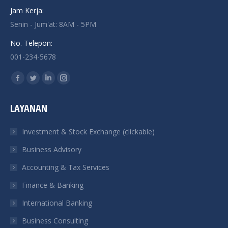
Jam Kerja:
Senin - Jum'at: 8AM - 5PM
No. Telepon:
001-234-5678
Find us on:
Facebook
Twitter
Linkedin
Instagram
page
page
page
page
LAYANAN
opens
opens
opens
opens
in
in
in
in
Investment & Stock Exchange (clickable)
new
new
new
new
Business Advisory
window
window
window
window
Accounting & Tax Services
Finance & Banking
International Banking
Business Consulting