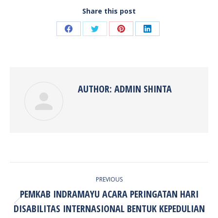
Share this post
Share
Share
Share
Share
on
on
on
on
Facebook
Twitter
Pinterest
LinkedIn
AUTHOR:
ADMIN SHINTA
POST
PREVIOUS
NAVIGATION
PEMKAB INDRAMAYU ACARA PERINGATAN HARI
DISABILITAS INTERNASIONAL BENTUK KEPEDULIAN
Previous