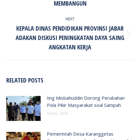
post:
MEMBANGUN
NEXT
KEPALA DINAS PENDIDIKAN PROVINSI JABAR
ADAKAN DISKUSI PENINGKATAN DAYA SAING
Next
post:
ANGKATAN KERJA
RELATED POSTS
Iing Misbahuddin Dorong Perubahan
Pola Pikir Masyarakat soal Sampah
9 June, 2026
Pemerintah Desa Karanggetas