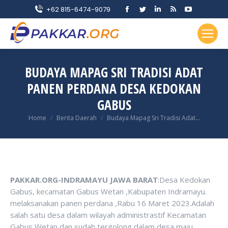
Facebook
Twitter
Linkedin
Rss
YouTube
+62 815-6474-9079
page
page
page
page
page
opens
opens
opens
opens
opens
in
in
in
in
in
new
new
new
new
new
BUDAYA MAPAG SRI TRADISI ADAT
window
window
window
window
window
PANEN PERDANA DESA KEDOKAN
GABUS
You are here:
Home
Berita Daerah
Budaya Mapag Sri Tradisi Adat…
PAKKAR.ORG-INDRAMAYU JAWA BARAT
:Desa Kedokan
Gabus, kecamatan Gabus Wetan ,Kabupaten Indramayu.
melaksanakan panen perdana ,Rabu 16 Maret 2023.Adalah
salah satu desa dalam wilayah administrastif Kecamatan
Gabus Wetan dan sudah tergolong dalam desa maju .