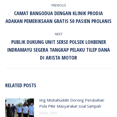
PREVIOUS
NAVIGATION
CAMAT BANGODUA DENGAN KLINIK PRODIA
Previous
ADAKAN PEMERIKSAAN GRATIS 50 PASIEN PROLANIS
post:
NEXT
PUBLIK DUKUNG UNIT SERSE POLSEK LOHBENER
INDRAMAYU SEGERA TANGKAP PELAKU TILEP DANA
Next
post:
DI ARISTA MOTOR
RELATED POSTS
Iing Misbahuddin Dorong Perubahan
Pola Pikir Masyarakat soal Sampah
9 June, 2026