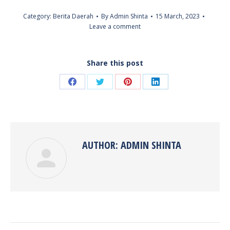
Category:
Berita Daerah
By
Admin Shinta
15 March, 2023
Leave a comment
Share this post
Share
Share
Share
Share
on
on
on
on
Facebook
Twitter
Pinterest
LinkedIn
AUTHOR:
ADMIN SHINTA
POST