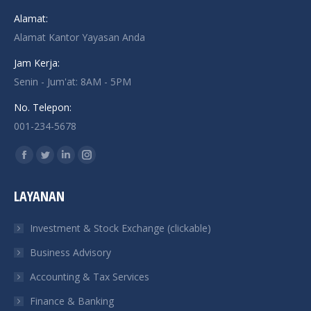
Alamat:
Alamat Kantor Yayasan Anda
Jam Kerja:
Senin - Jum'at: 8AM - 5PM
No. Telepon:
001-234-5678
Find us on:
Facebook
Twitter
Linkedin
Instagram
page
page
page
page
LAYANAN
opens
opens
opens
opens
in
in
in
in
Investment & Stock Exchange (clickable)
new
new
new
new
Business Advisory
window
window
window
window
Accounting & Tax Services
Finance & Banking