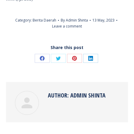
Category:
Berita Daerah
By
Admin Shinta
13 May, 2023
Leave a comment
Share this post
Share
Share
Share
Share
on
on
on
on
Facebook
Twitter
Pinterest
LinkedIn
AUTHOR:
ADMIN SHINTA