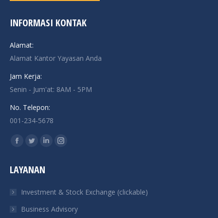
INFORMASI KONTAK
Alamat:
Alamat Kantor Yayasan Anda
Jam Kerja:
Senin - Jum'at: 8AM - 5PM
No. Telepon:
001-234-5678
Find us on:
Facebook
Twitter
Linkedin
Instagram
page
page
page
page
LAYANAN
opens
opens
opens
opens
in
in
in
in
Investment & Stock Exchange (clickable)
new
new
new
new
Business Advisory
window
window
window
window