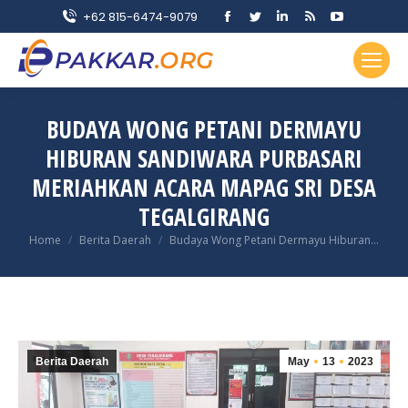
Facebook
Twitter
Linkedin
Rss
YouTube
+62 815-6474-9079
page
page
page
page
page
opens
opens
opens
opens
opens
in
in
in
in
in
new
new
new
new
new
BUDAYA WONG PETANI DERMAYU
window
window
window
window
window
HIBURAN SANDIWARA PURBASARI
MERIAHKAN ACARA MAPAG SRI DESA
TEGALGIRANG
You are here:
Home
Berita Daerah
Budaya Wong Petani Dermayu Hiburan…
Berita Daerah
May
13
2023