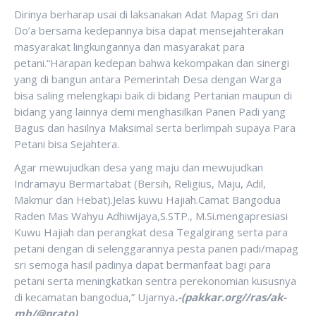
Dirinya berharap usai di laksanakan Adat Mapag Sri dan
Do’a bersama kedepannya bisa dapat mensejahterakan
masyarakat lingkungannya dan masyarakat para
petani.“Harapan kedepan bahwa kekompakan dan sinergi
yang di bangun antara Pemerintah Desa dengan Warga
bisa saling melengkapi baik di bidang Pertanian maupun di
bidang yang lainnya demi menghasilkan Panen Padi yang
Bagus dan hasilnya Maksimal serta berlimpah supaya Para
Petani bisa Sejahtera.
Agar mewujudkan desa yang maju dan mewujudkan
Indramayu Bermartabat (Bersih, Religius, Maju, Adil,
Makmur dan Hebat).Jelas kuwu Hajiah.Camat Bangodua
Raden Mas Wahyu Adhiwijaya,S.STP., M.Si.mengapresiasi
Kuwu Hajiah dan perangkat desa Tegalgirang serta para
petani dengan di selenggarannya pesta panen padi/mapag
sri semoga hasil padinya dapat bermanfaat bagi para
petani serta meningkatkan sentra perekonomian kususnya
di kecamatan bangodua,” Ujarnya
.-(pakkar.org//ras/ak-
mh/@prato)