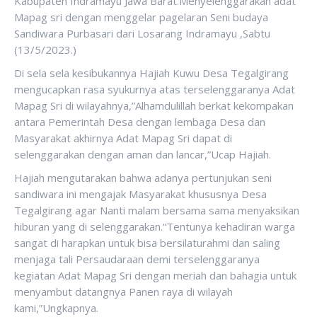
Kabupaten Indramayu Jawa Barat.Menyelenggarakan adat
Mapag sri dengan menggelar pagelaran Seni budaya
Sandiwara Purbasari dari Losarang Indramayu ,Sabtu
(13/5/2023.)
Di sela sela kesibukannya Hajiah Kuwu Desa Tegalgirang
mengucapkan rasa syukurnya atas terselenggaranya Adat
Mapag Sri di wilayahnya,”Alhamdulillah berkat kekompakan
antara Pemerintah Desa dengan lembaga Desa dan
Masyarakat akhirnya Adat Mapag Sri dapat di
selenggarakan dengan aman dan lancar,”Ucap Hajiah.
Hajiah mengutarakan bahwa adanya pertunjukan seni
sandiwara ini mengajak Masyarakat khususnya Desa
Tegalgirang agar Nanti malam bersama sama menyaksikan
hiburan yang di selenggarakan.“Tentunya kehadiran warga
sangat di harapkan untuk bisa bersilaturahmi dan saling
menjaga tali Persaudaraan demi terselenggaranya
kegiatan Adat Mapag Sri dengan meriah dan bahagia untuk
menyambut datangnya Panen raya di wilayah
kami,”Ungkapnya.