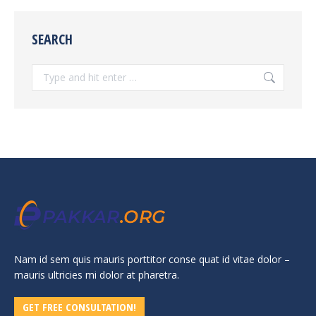
SEARCH
Search:
Nam id sem quis mauris porttitor conse quat id vitae dolor –
mauris ultricies mi dolor at pharetra.
GET FREE CONSULTATION!