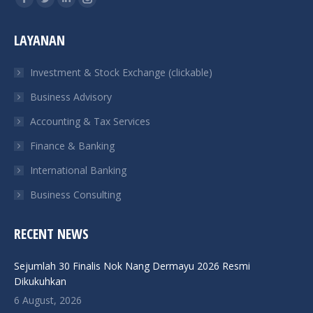
Facebook
Twitter
Linkedin
Instagram
page
page
page
page
LAYANAN
opens
opens
opens
opens
in
in
in
in
Investment & Stock Exchange (clickable)
new
new
new
new
Business Advisory
window
window
window
window
Accounting & Tax Services
Finance & Banking
International Banking
Business Consulting
RECENT NEWS
Sejumlah 30 Finalis Nok Nang Dermayu 2026 Resmi
Dikukuhkan
6 August, 2026