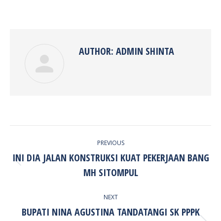
on
on
on
on
Facebook
Twitter
Pinterest
LinkedIn
AUTHOR:
ADMIN SHINTA
POST
PREVIOUS
NAVIGATION
INI DIA JALAN KONSTRUKSI KUAT PEKERJAAN BANG
Previous
MH SITOMPUL
post:
NEXT
BUPATI NINA AGUSTINA TANDATANGI SK PPPK