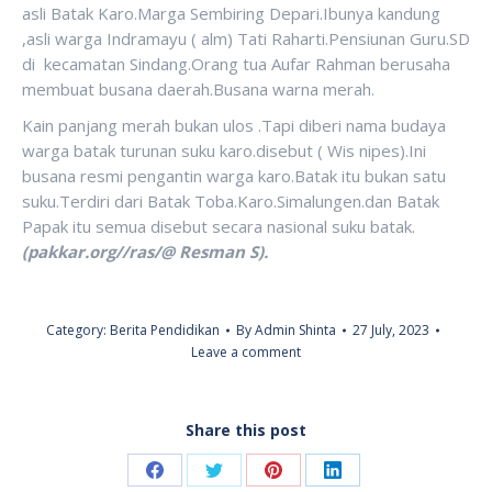
asli Batak Karo.Marga Sembiring Depari.Ibunya kandung
,asli warga Indramayu ( alm) Tati Raharti.Pensiunan Guru.SD
di kecamatan Sindang.Orang tua Aufar Rahman berusaha
membuat busana daerah.Busana warna merah.
Kain panjang merah bukan ulos .Tapi diberi nama budaya
warga batak turunan suku karo.disebut ( Wis nipes).Ini
busana resmi pengantin warga karo.Batak itu bukan satu
suku.Terdiri dari Batak Toba.Karo.Simalungen.dan Batak
Papak itu semua disebut secara nasional suku batak.
(pakkar.org//ras/@ Resman S).
Category:
Berita Pendidikan
By
Admin Shinta
27 July, 2023
Leave a comment
Share this post
Share
Share
Share
Share