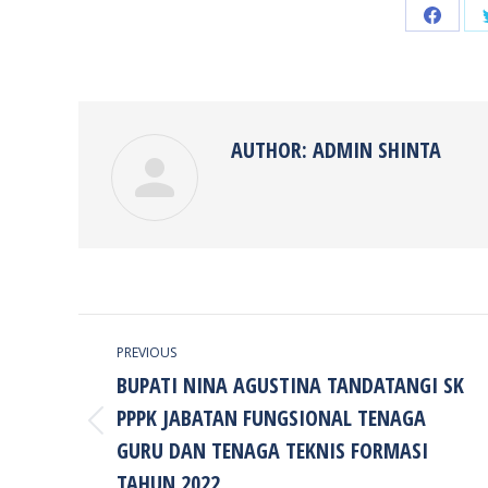
Share
on
Faceb
AUTHOR:
ADMIN SHINTA
POST
PREVIOUS
NAVIGATION
BUPATI NINA AGUSTINA TANDATANGI SK
PPPK JABATAN FUNGSIONAL TENAGA
Previous
GURU DAN TENAGA TEKNIS FORMASI
post:
TAHUN 2022