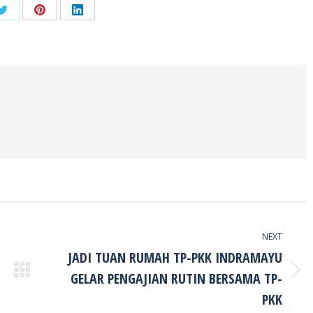
Share
Share
Share
on
on
on
ook
Twitter
Pinterest
LinkedIn
NEXT
JADI TUAN RUMAH TP-PKK INDRAMAYU
GELAR PENGAJIAN RUTIN BERSAMA TP-
Next
post:
PKK