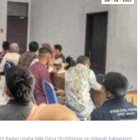
Jul
28
2023
09 Badan Usaha Milik Desa (BUMDesa) se-Wilayah Kabupaten