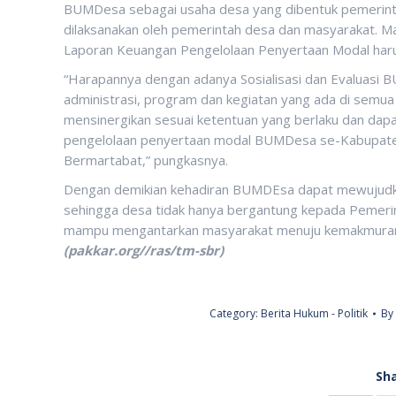
BUMDesa sebagai usaha desa yang dibentuk pemerinta
dilaksanakan oleh pemerintah desa dan masyarakat. Ma
Laporan Keuangan Pengelolaan Penyertaan Modal haru
“Harapannya dengan adanya Sosialisasi dan Evaluasi B
administrasi, program dan kegiatan yang ada di sem
mensinergikan sesuai ketentuan yang berlaku dan da
pengelolaan penyertaan modal BUMDesa se-Kabupate
Bermartabat,” pungkasnya.
Dengan demikian kehadiran BUMDEsa dapat mewujudka
sehingga desa tidak hanya bergantung kepada Pemeri
mampu mengantarkan masyarakat menuju kemakmuran 
(pakkar.org//ras/tm-sbr)
Category:
Berita Hukum - Politik
By
Sha