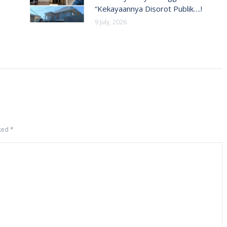
n
“Kekayaannya Disorot Publik….!
9 July, 2026
rked
*