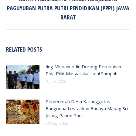
PAGUYUBAN PUTRA PUTRI PENDIDIKAN (PPPI) JAWA
Next
post:
BARAT
RELATED POSTS
Iing Misbahuddin Dorong Perubahan
Pola Pikir Masyarakat soal Sampah
9 June, 2026
Pemerintah Desa Karanggetas
Bangodua Lestarikan Budaya Mapag Sri
Jelang Panen Padi
30 May, 2026