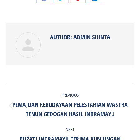
Share
Share
Share
Share
on
on
on
on
Facebook
Twitter
Pinterest
LinkedIn
AUTHOR:
ADMIN SHINTA
POST
PREVIOUS
NAVIGATION
PEMAJUAN KEBUDAYAAN PELESTARIAN WASTRA
Previous
TENUN GEDOGAN HASIL INDRAMAYU
post:
NEXT
BUPATI INDRAMAYU TERIMA KUNJUNGAN