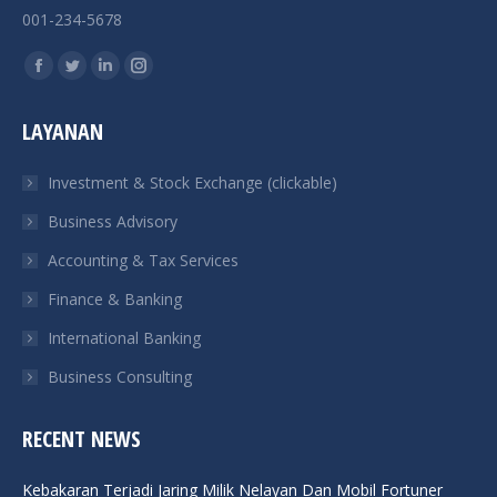
001-234-5678
Find us on:
Facebook
Twitter
Linkedin
Instagram
page
page
page
page
LAYANAN
opens
opens
opens
opens
in
in
in
in
Investment & Stock Exchange (clickable)
new
new
new
new
Business Advisory
window
window
window
window
Accounting & Tax Services
Finance & Banking
International Banking
Business Consulting
RECENT NEWS
Kebakaran Terjadi Jaring Milik Nelayan Dan Mobil Fortuner