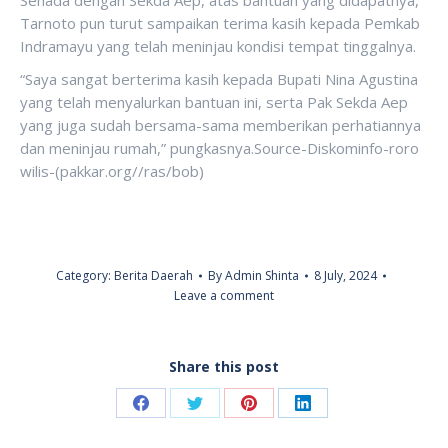
Senada dengan Sekda Aep, atas bantuan yang didapatnya,
Tarnoto pun turut sampaikan terima kasih kepada Pemkab
Indramayu yang telah meninjau kondisi tempat tinggalnya.
“Saya sangat berterima kasih kepada Bupati Nina Agustina
yang telah menyalurkan bantuan ini, serta Pak Sekda Aep
yang juga sudah bersama-sama memberikan perhatiannya
dan meninjau rumah,” pungkasnya.Source-Diskominfo-roro
wilis-(pakkar.org//ras/bob)
Category:
Berita Daerah
By
Admin Shinta
8 July, 2024
Leave a comment
Share this post
Share
Share
Share
Share
on
on
on
on