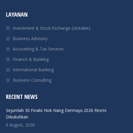
Facebook
Twitter
Linkedin
Instagram
page
page
page
page
LAYANAN
opens
opens
opens
opens
in
in
in
in
Investment & Stock Exchange (clickable)
new
new
new
new
Business Advisory
window
window
window
window
Accounting & Tax Services
Finance & Banking
International Banking
Business Consulting
RECENT NEWS
Sejumlah 30 Finalis Nok Nang Dermayu 2026 Resmi
Dikukuhkan
6 August, 2026