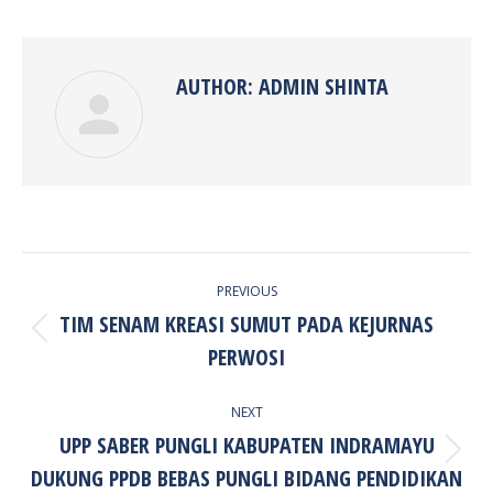
Facebook
Twitter
Pinterest
LinkedIn
AUTHOR:
ADMIN SHINTA
POST
PREVIOUS
NAVIGATION
TIM SENAM KREASI SUMUT PADA KEJURNAS
Previous
PERWOSI
post:
NEXT
UPP SABER PUNGLI KABUPATEN INDRAMAYU
Next
DUKUNG PPDB BEBAS PUNGLI BIDANG PENDIDIKAN
post: