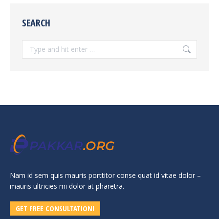
SEARCH
Search:
Nam id sem quis mauris porttitor conse quat id vitae dolor –
mauris ultricies mi dolor at pharetra.
GET FREE CONSULTATION!