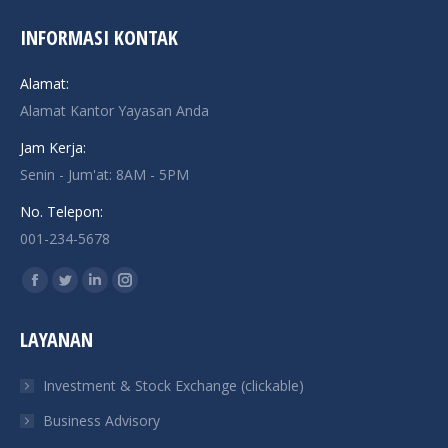
INFORMASI KONTAK
Alamat:
Alamat Kantor Yayasan Anda
Jam Kerja:
Senin - Jum'at: 8AM - 5PM
No. Telepon:
001-234-5678
Find us on:
Facebook
Twitter
Linkedin
Instagram
page
page
page
page
LAYANAN
opens
opens
opens
opens
in
in
in
in
Investment & Stock Exchange (clickable)
new
new
new
new
Business Advisory
window
window
window
window