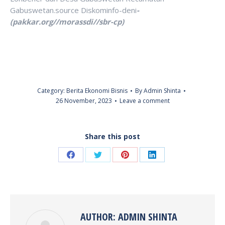
Gabuswetan.source Diskominfo-deni
-
(pakkar.org//morassdi//sbr-cp)
Category:
Berita Ekonomi Bisnis
By
Admin Shinta
26 November, 2023
Leave a comment
Share this post
Share
Share
Share
Share
on
on
on
on
Facebook
Twitter
Pinterest
LinkedIn
AUTHOR:
ADMIN SHINTA