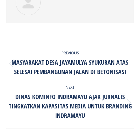
POST
PREVIOUS
NAVIGATION
MASYARAKAT DESA JAYAMULYA SYUKURAN ATAS
Previous
SELESAI PEMBANGUNAN JALAN DI BETONISASI
post:
NEXT
DINAS KOMINFO INDRAMAYU AJAK JURNALIS
TINGKATKAN KAPASITAS MEDIA UNTUK BRANDING
Next
post:
INDRAMAYU