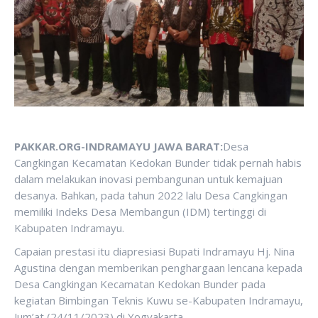
PAKKAR.ORG-INDRAMAYU JAWA BARAT:
Desa
Cangkingan Kecamatan Kedokan Bunder tidak pernah habis
dalam melakukan inovasi pembangunan untuk kemajuan
desanya. Bahkan, pada tahun 2022 lalu Desa Cangkingan
memiliki Indeks Desa Membangun (IDM) tertinggi di
Kabupaten Indramayu.
Capaian prestasi itu diapresiasi Bupati Indramayu Hj. Nina
Agustina dengan memberikan penghargaan lencana kepada
Desa Cangkingan Kecamatan Kedokan Bunder pada
kegiatan Bimbingan Teknis Kuwu se-Kabupaten Indramayu,
Jum’at (24/11/2023) di Yogyakarta.