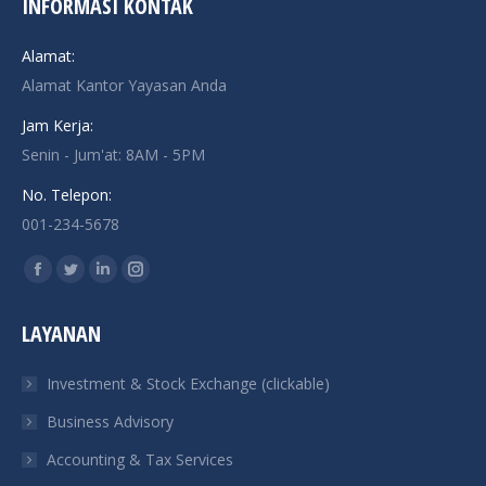
INFORMASI KONTAK
Alamat:
Alamat Kantor Yayasan Anda
Jam Kerja:
Senin - Jum'at: 8AM - 5PM
No. Telepon:
001-234-5678
Find us on:
Facebook
Twitter
Linkedin
Instagram
page
page
page
page
LAYANAN
opens
opens
opens
opens
in
in
in
in
Investment & Stock Exchange (clickable)
new
new
new
new
Business Advisory
window
window
window
window
Accounting & Tax Services