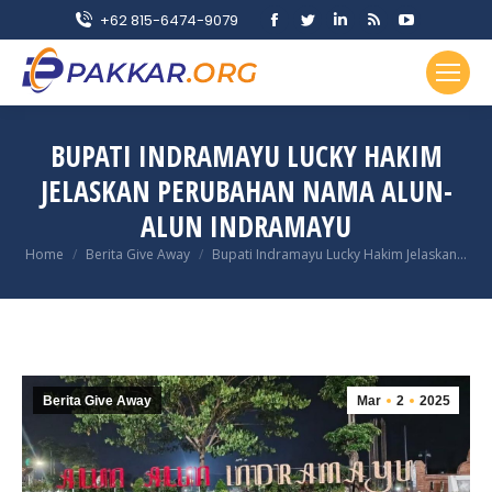
Facebook
Twitter
Linkedin
Rss
YouTube
+62 815-6474-9079
page
page
page
page
page
opens
opens
opens
opens
opens
in
in
in
in
in
new
new
new
new
new
BUPATI INDRAMAYU LUCKY HAKIM
window
window
window
window
window
JELASKAN PERUBAHAN NAMA ALUN-
ALUN INDRAMAYU
You are here:
Home
Berita Give Away
Bupati Indramayu Lucky Hakim Jelaskan…
Berita Give Away
Mar
2
2025