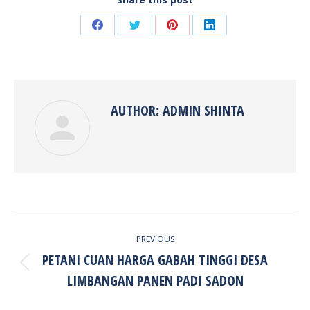
Share
Share
Share
Share
on
on
on
on
Facebook
Twitter
Pinterest
LinkedIn
AUTHOR:
ADMIN SHINTA
POST
PREVIOUS
NAVIGATION
PETANI CUAN HARGA GABAH TINGGI DESA
Previous
LIMBANGAN PANEN PADI SADON
post: