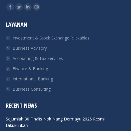
Find us on:
Facebook
Twitter
Linkedin
Instagram
page
page
page
page
LAYANAN
opens
opens
opens
opens
in
in
in
in
Investment & Stock Exchange (clickable)
new
new
new
new
Business Advisory
window
window
window
window
Accounting & Tax Services
Finance & Banking
International Banking
Business Consulting
RECENT NEWS
Sejumlah 30 Finalis Nok Nang Dermayu 2026 Resmi
Dikukuhkan