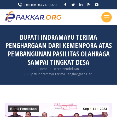
Facebook
Twitter
Linkedin
Rss
YouTube
+62 815-6474-9079
page
page
page
page
page
opens
opens
opens
opens
opens
in
in
in
in
in
new
new
new
new
new
BUPATI INDRAMAYU TERIMA
window
window
window
window
window
PENGHARGAAN DARI KEMENPORA ATAS
PEMBANGUNAN PASILITAS OLAHRAGA
SAMPAI TINGKAT DESA
You are here:
Home
Berita Pendidikan
Bupati Indramayu Terima Penghargaan Dari…
Berita Pendidikan
Sep
11
2023