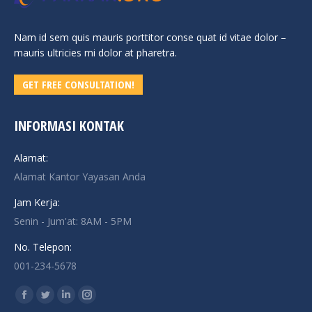
Nam id sem quis mauris porttitor conse quat id vitae dolor –
mauris ultricies mi dolor at pharetra.
GET FREE CONSULTATION!
INFORMASI KONTAK
Alamat:
Alamat Kantor Yayasan Anda
Jam Kerja:
Senin - Jum'at: 8AM - 5PM
No. Telepon:
001-234-5678
Find us on:
Facebook
Twitter
Linkedin
Instagram