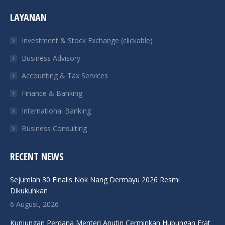
page
page
page
page
LAYANAN
opens
opens
opens
opens
in
in
in
in
Investment & Stock Exchange (clickable)
new
new
new
new
Business Advisory
window
window
window
window
Accounting & Tax Services
Finance & Banking
International Banking
Business Consulting
RECENT NEWS
Sejumlah 30 Finalis Nok Nang Dermayu 2026 Resmi
Dikukuhkan
6 August, 2026
Kunjungan Perdana Menteri Anutin Cerminkan Hubungan Erat