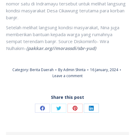
nomor satu di Indramayu tersebut untuk melihat langsung
kondisi masyarakat Desa Cikawung terutama para korban
banjir.
Setelah melihat langsung kondisi masyarakat, Nina juga
memberikan bantuan kepada warga yang rumahnya
sempat terendam banjir. Source Diskominfo- Wira
Nulhakim-
(pakkar.org//morassdi/sbr-yud)
Category:
Berita Daerah
By
Admin Shinta
16 January, 2024
Leave a comment
Share this post
Share
Share
Share
Share
on
on
on
on
Facebook
Twitter
Pinterest
LinkedIn