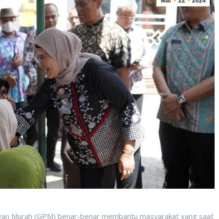
Mar
22
2024
 Murah (GPM) benar-benar membantu masyarakat yang saat