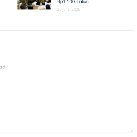
Rp1.100 Triliun
20 June, 2026
rked
*