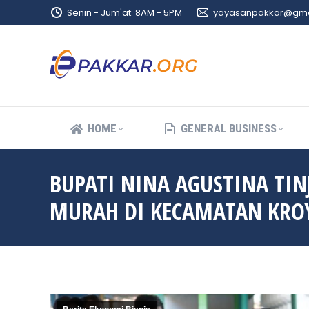
Senin - Jum'at: 8AM - 5PM
yayasanpakkar@gma
HOME
GENERAL BUSINESS
HOME
GENERAL BUSINESS
BUPATI NINA AGUSTINA TI
MURAH DI KECAMATAN KRO