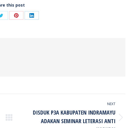
re this post
Share
Share
Share
on
on
on
ook
Twitter
Pinterest
LinkedIn
NEXT
DISDUK P3A KABUPATEN INDRAMAYU
ADAKAN SEMINAR LETERASI ANTI
Next
post: