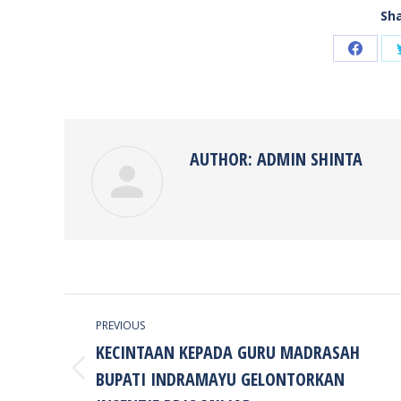
Sha
Share
on
Faceb
AUTHOR:
ADMIN SHINTA
POST
PREVIOUS
NAVIGATION
KECINTAAN KEPADA GURU MADRASAH
BUPATI INDRAMAYU GELONTORKAN
Previous
post: