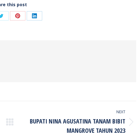
re this post
Share
Share
Share
on
on
on
ook
Twitter
Pinterest
LinkedIn
NEXT
BUPATI NINA AGUSATINA TANAM BIBIT
Next
MANGROVE TAHUN 2023
post: