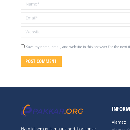
Name *
Email *
Website
Save my name, email, and website in this browser for the next 
POST COMMENT
INFORM
Alamat:
Nam id sem quis mauris porttitor conse
Alamat K