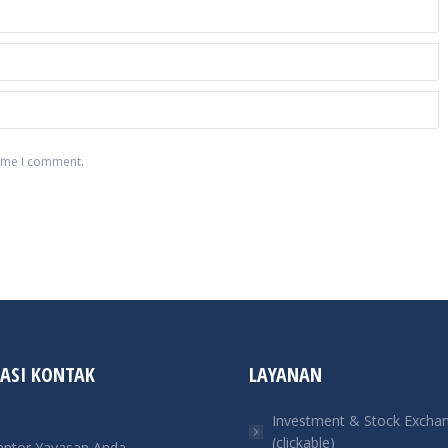
time I comment.
ASI KONTAK
LAYANAN
Investment & Stock Excha
(clickable)
antor Yayasan Anda