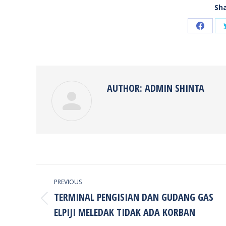
Sha
Share
on
Faceb
AUTHOR:
ADMIN SHINTA
POST
PREVIOUS
NAVIGATION
TERMINAL PENGISIAN DAN GUDANG GAS
Previous
ELPIJI MELEDAK TIDAK ADA KORBAN
post: