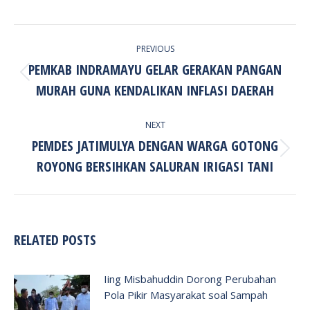
POST
PREVIOUS
NAVIGATION
PEMKAB INDRAMAYU GELAR GERAKAN PANGAN
Previous
MURAH GUNA KENDALIKAN INFLASI DAERAH
post:
NEXT
PEMDES JATIMULYA DENGAN WARGA GOTONG
Next
ROYONG BERSIHKAN SALURAN IRIGASI TANI
post:
RELATED POSTS
Iing Misbahuddin Dorong Perubahan
Pola Pikir Masyarakat soal Sampah