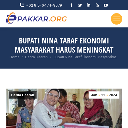
Facebook
Twitter
Linkedin
Rss
YouTube
+62 815-6474-9079
page
page
page
page
page
opens
opens
opens
opens
opens
in
in
in
in
in
new
new
new
new
new
BUPATI NINA TARAF EKONOMI
window
window
window
window
window
MASYARAKAT HARUS MENINGKAT
You are here:
Home
Berita Daerah
Bupati Nina Taraf Ekonomi Masyarakat…
Berita Daerah
Jan
11
2024