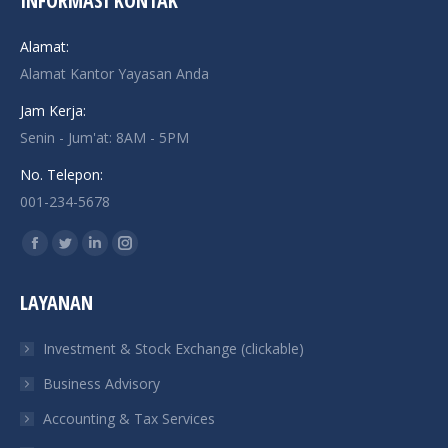
INFORMASI KONTAK
Alamat:
Alamat Kantor Yayasan Anda
Jam Kerja:
Senin - Jum'at: 8AM - 5PM
No. Telepon:
001-234-5678
Find us on:
Facebook
Twitter
Linkedin
Instagram
page
page
page
page
LAYANAN
opens
opens
opens
opens
in
in
in
in
Investment & Stock Exchange (clickable)
new
new
new
new
Business Advisory
window
window
window
window
Accounting & Tax Services