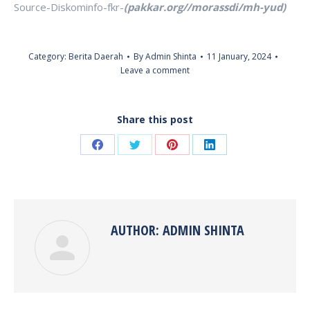
Source-Diskominfo-fkr-
(pakkar.org//morassdi/mh-yud)
Category:
Berita Daerah
By
Admin Shinta
11 January, 2024
Leave a comment
Share this post
Share
Share
Share
Share
on
on
on
on
Facebook
Twitter
Pinterest
LinkedIn
AUTHOR:
ADMIN SHINTA