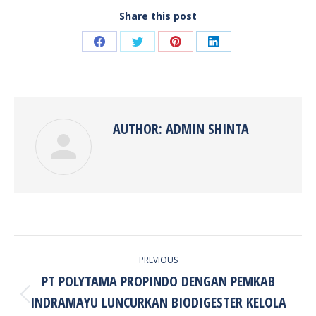
Share this post
Share
Share
Share
Share
on
on
on
on
Facebook
Twitter
Pinterest
LinkedIn
AUTHOR:
ADMIN SHINTA
POST
PREVIOUS
NAVIGATION
PT POLYTAMA PROPINDO DENGAN PEMKAB
INDRAMAYU LUNCURKAN BIODIGESTER KELOLA
Previous