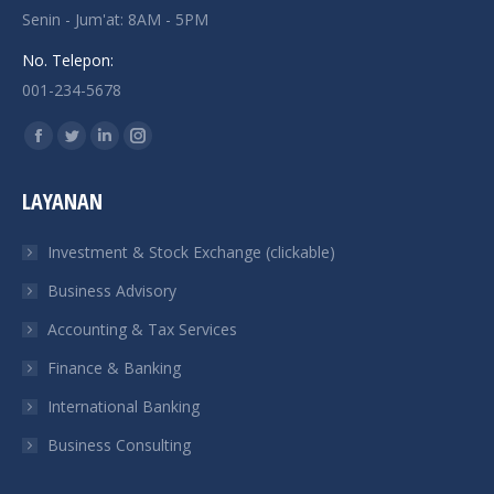
Senin - Jum'at: 8AM - 5PM
No. Telepon:
001-234-5678
Find us on:
Facebook
Twitter
Linkedin
Instagram
page
page
page
page
LAYANAN
opens
opens
opens
opens
in
in
in
in
Investment & Stock Exchange (clickable)
new
new
new
new
Business Advisory
window
window
window
window
Accounting & Tax Services
Finance & Banking
International Banking
Business Consulting