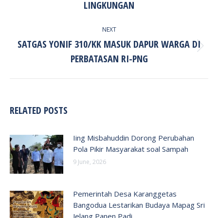
post:
LINGKUNGAN
NEXT
SATGAS YONIF 310/KK MASUK DAPUR WARGA DI
Next
PERBATASAN RI-PNG
post:
RELATED POSTS
Iing Misbahuddin Dorong Perubahan
Pola Pikir Masyarakat soal Sampah
9 June, 2026
Pemerintah Desa Karanggetas
Bangodua Lestarikan Budaya Mapag Sri
Jelang Panen Padi