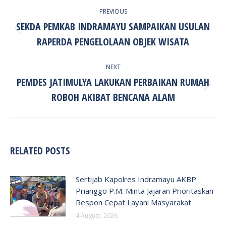
POST
PREVIOUS
NAVIGATION
SEKDA PEMKAB INDRAMAYU SAMPAIKAN USULAN
Previous
RAPERDA PENGELOLAAN OBJEK WISATA
post:
NEXT
PEMDES JATIMULYA LAKUKAN PERBAIKAN RUMAH
Next
ROBOH AKIBAT BENCANA ALAM
post:
RELATED POSTS
Sertijab Kapolres Indramayu AKBP
Prianggo P.M. Minta Jajaran Prioritaskan
Respon Cepat Layani Masyarakat
4 August, 2026