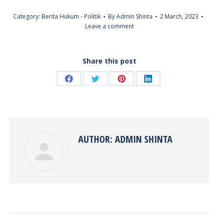
Category:
Berita Hukum - Politik
By
Admin Shinta
2 March, 2023
Leave a comment
Share this post
Share
Share
Share
Share
on
on
on
on
Facebook
Twitter
Pinterest
LinkedIn
AUTHOR:
ADMIN SHINTA