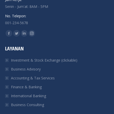
Senin - Jum'at: 8AM - 5PM
No. Telepon:
001-234-5678
Find us on:
Facebook
Twitter
Linkedin
Instagram
page
page
page
page
LAYANAN
opens
opens
opens
opens
in
in
in
in
Investment & Stock Exchange (clickable)
new
new
new
new
Business Advisory
window
window
window
window
Accounting & Tax Services
Finance & Banking
International Banking
Business Consulting