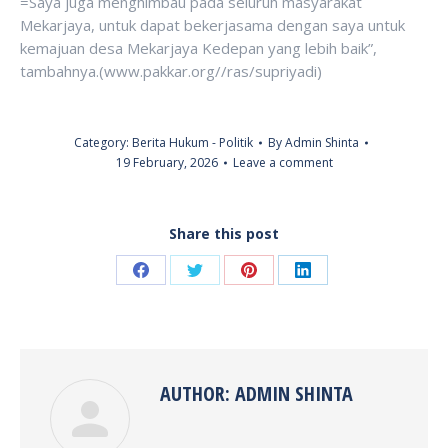
=Saya juga menghimbau pada seluruh masyarakat
Mekarjaya, untuk dapat bekerjasama dengan saya untuk
kemajuan desa Mekarjaya Kedepan yang lebih baik”,
tambahnya.(www.pakkar.org//ras/supriyadi)
Category:
Berita Hukum - Politik
By
Admin Shinta
19 February, 2026
Leave a comment
Share this post
Share
Share
Share
Share
on
on
on
on
Facebook
Twitter
Pinterest
LinkedIn
AUTHOR:
ADMIN SHINTA