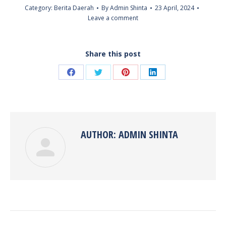
Category:
Berita Daerah
By
Admin Shinta
23 April, 2024
Leave a comment
Share this post
Share
Share
Share
Share
on
on
on
on
Facebook
Twitter
Pinterest
LinkedIn
AUTHOR:
ADMIN SHINTA
POST