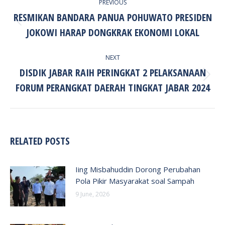
PREVIOUS
NAVIGATION
RESMIKAN BANDARA PANUA POHUWATO PRESIDEN
Previous
JOKOWI HARAP DONGKRAK EKONOMI LOKAL
post:
NEXT
DISDIK JABAR RAIH PERINGKAT 2 PELAKSANAAN
Next
FORUM PERANGKAT DAERAH TINGKAT JABAR 2024
post:
RELATED POSTS
Iing Misbahuddin Dorong Perubahan
Pola Pikir Masyarakat soal Sampah
9 June, 2026