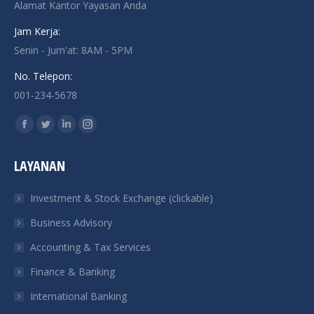
Alamat Kantor Yayasan Anda
Jam Kerja:
Senin - Jum'at: 8AM - 5PM
No. Telepon:
001-234-5678
Find us on:
Facebook
Twitter
Linkedin
Instagram
page
page
page
page
LAYANAN
opens
opens
opens
opens
in
in
in
in
Investment & Stock Exchange (clickable)
new
new
new
new
Business Advisory
window
window
window
window
Accounting & Tax Services
Finance & Banking
International Banking