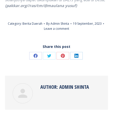
(pakkar.org//ras/tm/@maulana yusuf)
Category:
Berita Daerah
By
Admin Shinta
19 September, 2023
Leave a comment
Share this post
Share
Share
Share
Share
on
on
on
on
Facebook
Twitter
Pinterest
LinkedIn
AUTHOR:
ADMIN SHINTA