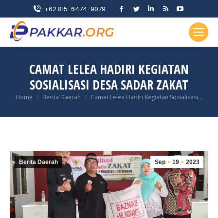
Facebook
Twitter
Linkedin
Rss
YouTube
+62 815-6474-9079
page
page
page
page
page
opens
opens
opens
opens
opens
in
in
in
in
in
new
new
new
new
new
CAMAT LELEA HADIRI KEGIATAN
window
window
window
window
window
SOSIALISASI DESA SADAR ZAKAT
You are here:
Home
Berita Daerah
Camat Lelea Hadiri Kegiatan Sosialisasi…
Berita Daerah
Sep
19
2023