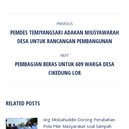
POST
PREVIOUS
NAVIGATION
PEMDES TEMIYANGSARI ADAKAN MIUSYAWARAH
Previous
DESA UNTUK RANCANGAN PEMBANGUNAN
post:
NEXT
PEMBAGIAN BERAS UNTUK 609 WARGA DESA
Next
CIKEDUNG LOR
post:
RELATED POSTS
Iing Misbahuddin Dorong Perubahan
Pola Pikir Masyarakat soal Sampah