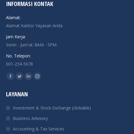
INFORMASI KONTAK
Alamat:
Alamat Kantor Yayasan Anda
Jam Kerja:
Senin - Jum'at: 8AM - 5PM
No. Telepon:
001-234-5678
Find us on:
Facebook
Twitter
Linkedin
Instagram
page
page
page
page
LAYANAN
opens
opens
opens
opens
in
in
in
in
Investment & Stock Exchange (clickable)
new
new
new
new
Business Advisory
window
window
window
window
Accounting & Tax Services