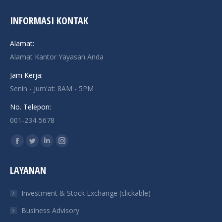
INFORMASI KONTAK
Alamat:
Alamat Kantor Yayasan Anda
Jam Kerja:
Senin - Jum'at: 8AM - 5PM
No. Telepon:
001-234-5678
Find us on:
Facebook
Twitter
Linkedin
Instagram
page
page
page
page
LAYANAN
opens
opens
opens
opens
in
in
in
in
Investment & Stock Exchange (clickable)
new
new
new
new
Business Advisory
window
window
window
window