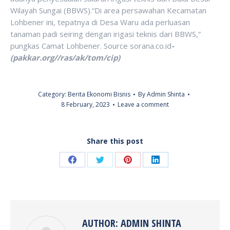
Wilayah Sungai (BBWS).“Di area persawahan Kecamatan
Lohbener ini, tepatnya di Desa Waru ada perluasan
tanaman padi seiring dengan irigasi teknis dari BBWS,”
pungkas Camat Lohbener. Source sorana.co.id
-
(pakkar.org//ras/ak/tom/cip)
Category:
Berita Ekonomi Bisnis
By
Admin Shinta
8 February, 2023
Leave a comment
Share this post
Share
Share
Share
Share
on
on
on
on
Facebook
Twitter
Pinterest
LinkedIn
AUTHOR:
ADMIN SHINTA