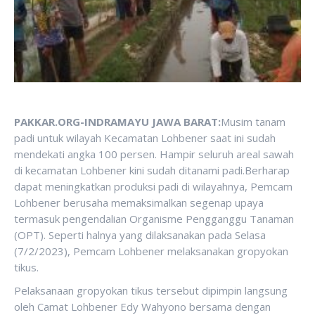
PAKKAR.ORG-INDRAMAYU JAWA BARAT:
Musim tanam
padi untuk wilayah Kecamatan Lohbener saat ini sudah
mendekati angka 100 persen. Hampir seluruh areal sawah
di kecamatan Lohbener kini sudah ditanami padi.Berharap
dapat meningkatkan produksi padi di wilayahnya, Pemcam
Lohbener berusaha memaksimalkan segenap upaya
termasuk pengendalian Organisme Pengganggu Tanaman
(OPT). Seperti halnya yang dilaksanakan pada Selasa
(7/2/2023), Pemcam Lohbener melaksanakan gropyokan
tikus.
Pelaksanaan gropyokan tikus tersebut dipimpin langsung
oleh Camat Lohbener Edy Wahyono bersama dengan