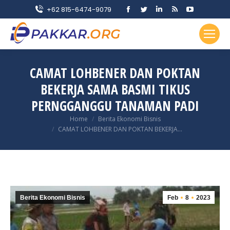
Facebook
Twitter
Linkedin
Rss
YouTube
+62 815-6474-9079
page
page
page
page
page
opens
opens
opens
opens
opens
in
in
in
in
in
new
new
new
new
new
CAMAT LOHBENER DAN POKTAN
window
window
window
window
window
BEKERJA SAMA BASMI TIKUS
PERNGGANGGU TANAMAN PADI
You are here:
Home
Berita Ekonomi Bisnis
CAMAT LOHBENER DAN POKTAN BEKERJA…
Berita Ekonomi Bisnis
Feb
8
2023