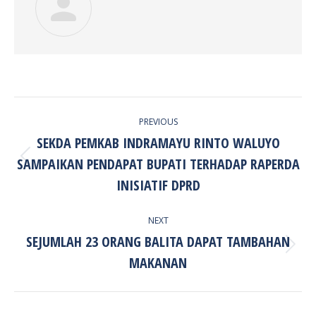
POST
PREVIOUS
NAVIGATION
SEKDA PEMKAB INDRAMAYU RINTO WALUYO
SAMPAIKAN PENDAPAT BUPATI TERHADAP RAPERDA
Previous
post:
INISIATIF DPRD
NEXT
SEJUMLAH 23 ORANG BALITA DAPAT TAMBAHAN
Next
MAKANAN
post: