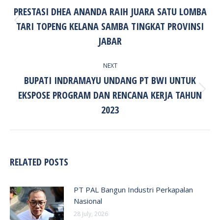
NAVIGATION
PRESTASI DHEA ANANDA RAIH JUARA SATU LOMBA
TARI TOPENG KELANA SAMBA TINGKAT PROVINSI
Previous
post:
JABAR
NEXT
BUPATI INDRAMAYU UNDANG PT BWI UNTUK
EKSPOSE PROGRAM DAN RENCANA KERJA TAHUN
Next
post:
2023
RELATED POSTS
PT PAL Bangun Industri Perkapalan
Nasional
28 July, 2026