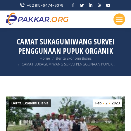
Facebook
Twitter
Linkedin
Rss
YouTube
+62 815-6474-9079
page
page
page
page
page
opens
opens
opens
opens
opens
in
in
in
in
in
new
new
new
new
new
CAMAT SUKAGUMIWANG SURVEI
window
window
window
window
window
PENGGUNAAN PUPUK ORGANIK
You are here:
Home
Berita Ekonomi Bisnis
CAMAT SUKAGUMIWANG SURVEI PENGGUNAAN PUPUK…
Berita Ekonomi Bisnis
Feb
2
2023