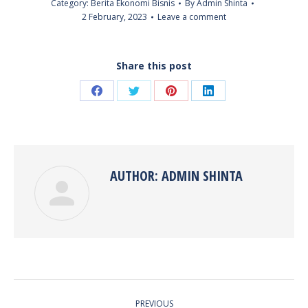
Category:
Berita Ekonomi Bisnis
By
Admin Shinta
2 February, 2023
Leave a comment
Share this post
Share
Share
Share
Share
on
on
on
on
Facebook
Twitter
Pinterest
LinkedIn
AUTHOR:
ADMIN SHINTA
POST
PREVIOUS