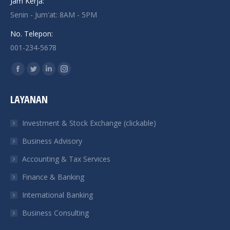
Jam Kerja:
Senin - Jum'at: 8AM - 5PM
No. Telepon:
001-234-5678
Find us on:
Facebook
Twitter
Linkedin
Instagram
page
page
page
page
LAYANAN
opens
opens
opens
opens
in
in
in
in
Investment & Stock Exchange (clickable)
new
new
new
new
Business Advisory
window
window
window
window
Accounting & Tax Services
Finance & Banking
International Banking
Business Consulting