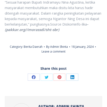
“Sesuai harapan Bupati Indramayu Nina Agustina, ketika
masyarakat membutuhkan maka disitu kita harus hadir
ditengah masyarakat. Dalam rangka peningkatan pelayanan
kepada masyarakat, semoga Ngantor Ning Desa ini dapat
berkelanjutan,” pungkasnya.Source Diskominfo-lika
-
(pakkar.org//morassdi/sht-sbr)
Category:
Berita Daerah
By
Admin Shinta
18 January, 2024
Leave a comment
Share this post
Share
Share
Share
Share
on
on
on
on
Facebook
Twitter
Pinterest
LinkedIn
AUTHOR:
ADMIN SHINTA