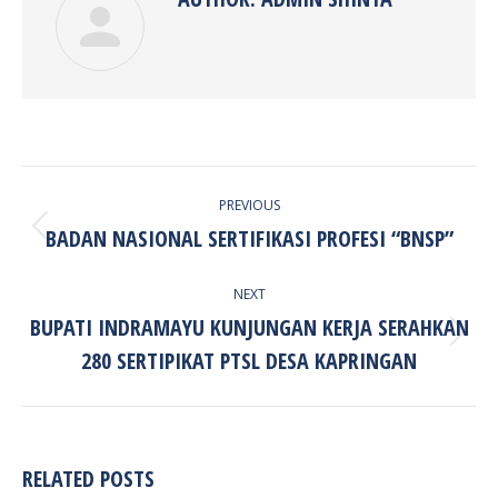
POST
PREVIOUS
NAVIGATION
BADAN NASIONAL SERTIFIKASI PROFESI “BNSP”
Previous
post:
NEXT
BUPATI INDRAMAYU KUNJUNGAN KERJA SERAHKAN
Next
280 SERTIPIKAT PTSL DESA KAPRINGAN
post:
RELATED POSTS