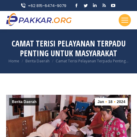
Facebook
Twitter
Linkedin
Rss
YouTube
+62 815-6474-9079
page
page
page
page
page
opens
opens
opens
opens
opens
in
in
in
in
in
new
new
new
new
new
CAMAT TERISI PELAYANAN TERPADU
window
window
window
window
window
PENTING UNTUK MASYARAKAT
You are here:
Home
Berita Daerah
Camat Terisi Pelayanan Terpadu Penting…
Berita Daerah
Jan
18
2024