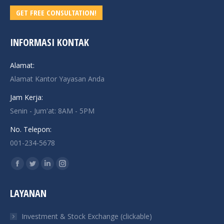
GET FREE CONSULTATION!
INFORMASI KONTAK
Alamat:
Alamat Kantor Yayasan Anda
Jam Kerja:
Senin - Jum'at: 8AM - 5PM
No. Telepon:
001-234-5678
Find us on:
Facebook
Twitter
Linkedin
Instagram
page
page
page
page
LAYANAN
opens
opens
opens
opens
in
in
in
in
Investment & Stock Exchange (clickable)
new
new
new
new