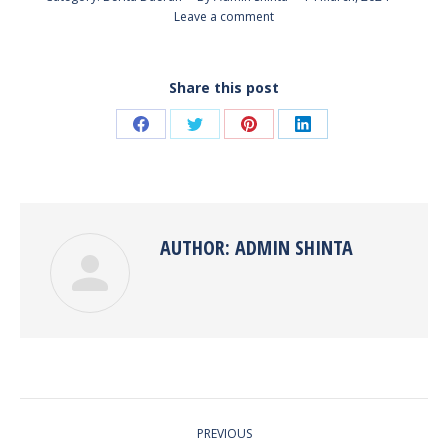
Leave a comment
Share this post
Share
Share
Share
Share
on
on
on
on
Facebook
Twitter
Pinterest
LinkedIn
AUTHOR:
ADMIN SHINTA
POST
PREVIOUS
NAVIGATION