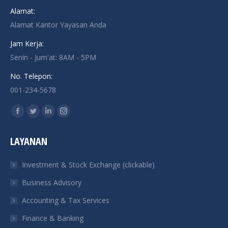
Alamat:
Alamat Kantor Yayasan Anda
Jam Kerja:
Senin - Jum'at: 8AM - 5PM
No. Telepon:
001-234-5678
Find us on:
Facebook
Twitter
Linkedin
Instagram
page
page
page
page
LAYANAN
opens
opens
opens
opens
in
in
in
in
Investment & Stock Exchange (clickable)
new
new
new
new
Business Advisory
window
window
window
window
Accounting & Tax Services
Finance & Banking