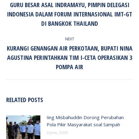
GURU BESAR ASAL INDRAMAYU, PIMPIN DELEGASI
INDONESIA DALAM FORUM INTERNASIONAL IMT-GT
Previous
post:
DI BANGKOK THAILAND
NEXT
KURANGI GENANGAN AIR PERKOTAAN, BUPATI NINA
AGUSTINA PERINTAHKAN TIM I-CETA OPERASIKAN 3
Next
post:
POMPA AIR
RELATED POSTS
Iing Misbahuddin Dorong Perubahan
Pola Pikir Masyarakat soal Sampah
9 June, 2026