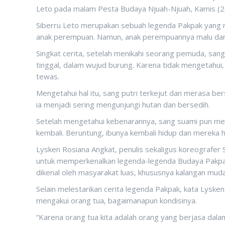
Leto pada malam Pesta Budaya Njuah-Njuah, Kamis (2/1
Siberru Leto merupakan sebuah legenda Pakpak yang
anak perempuan. Namun, anak perempuannya malu dan 
Singkat cerita, setelah menikahi seorang pemuda, sa
tinggal, dalam wujud burung. Karena tidak mengetah
tewas.
Mengetahui hal itu, sang putri terkejut dan merasa bers
ia menjadi sering mengunjungi hutan dan bersedih.
Setelah mengetahui kebenarannya, sang suami pun menga
kembali. Beruntung, ibunya kembali hidup dan mereka h
Lysken Rosiana Angkat, penulis sekaligus koreografer
untuk memperkenalkan legenda-legenda Budaya Pakpak
dikenal oleh masyarakat luas, khususnya kalangan muda
Selain melestarikan cerita legenda Pakpak, kata Lysken,
mengakui orang tua, bagaimanapun kondisinya.
“Karena orang tua kita adalah orang yang berjasa dal