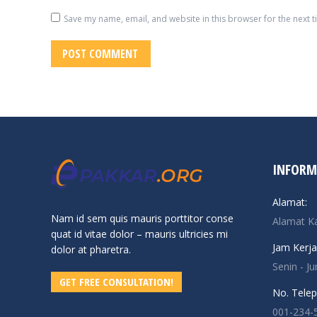
Save my name, email, and website in this browser for the next 
POST COMMENT
INFORM
Alamat:
Nam id sem quis mauris porttitor conse
Alamat K
quat id vitae dolor – mauris ultricies mi
Jam Kerja
dolor at pharetra.
Senin - J
GET FREE CONSULTATION!
No. Telep
001-234-