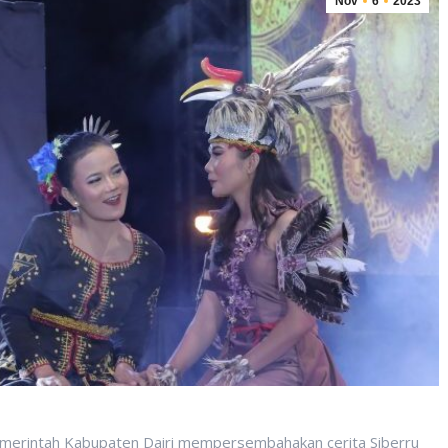
Nov
6
2023
merintah Kabupaten Dairi mempersembahakan cerita Siberru