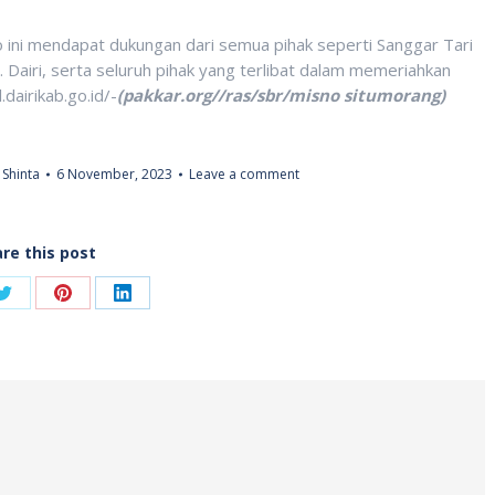
ini mendapat dukungan dari semua pihak seperti Sanggar Tari
 Dairi, serta seluruh pihak yang terlibat dalam memeriahkan
dairikab.go.id/-
(pakkar.org//ras/sbr/misno situmorang)
Shinta
6 November, 2023
Leave a comment
re this post
Share
Share
Share
on
on
on
ook
Twitter
Pinterest
LinkedIn