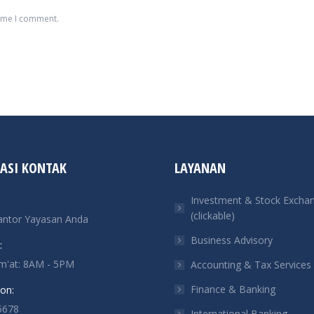
time I comment.
ASI KONTAK
LAYANAN
Investment & Stock Excha
(clickable)
antor Yayasan Anda
Business Advisory
:
um'at: 8AM - 5PM
Accounting & Tax Services
Finance & Banking
on:
5678
International Banking