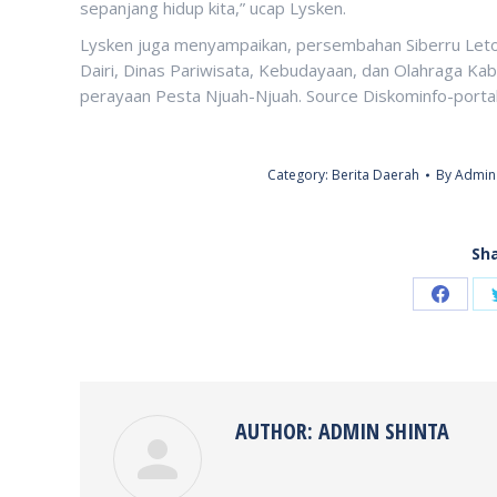
sepanjang hidup kita,” ucap Lysken.
Lysken juga menyampaikan, persembahan Siberru Leto 
Dairi, Dinas Pariwisata, Kebudayaan, dan Olahraga Kab.
perayaan Pesta Njuah-Njuah. Source Diskominfo-portal.
Category:
Berita Daerah
By
Admin 
Sha
Share
on
Faceb
AUTHOR:
ADMIN SHINTA