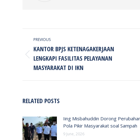
POST
PREVIOUS
NAVIGATION
KANTOR BPJS KETENAGAKERJAAN
LENGKAPI FASILITAS PELAYANAN
Previous
post:
MASYARAKAT DI IKN
RELATED POSTS
Iing Misbahuddin Dorong Perubaha
Pola Pikir Masyarakat soal Sampah
9 June, 2026