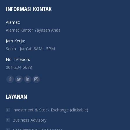
INFORMASI KONTAK
Alamat:
Alamat Kantor Yayasan Anda
Jam Kerja:
Senin - Jum'at: 8AM - 5PM
No. Telepon:
001-234-5678
Find us on:
Facebook
Twitter
Linkedin
Instagram
page
page
page
page
LAYANAN
opens
opens
opens
opens
in
in
in
in
Investment & Stock Exchange (clickable)
new
new
new
new
Business Advisory
window
window
window
window