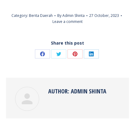
Category:
Berita Daerah
By
Admin Shinta
27 October, 2023
Leave a comment
Share this post
Share
Share
Share
Share
on
on
on
on
Facebook
Twitter
Pinterest
LinkedIn
AUTHOR:
ADMIN SHINTA