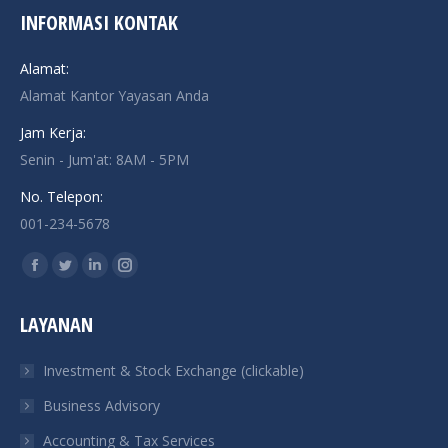
INFORMASI KONTAK
Alamat:
Alamat Kantor Yayasan Anda
Jam Kerja:
Senin - Jum'at: 8AM - 5PM
No. Telepon:
001-234-5678
Find us on:
Facebook
Twitter
Linkedin
Instagram
page
page
page
page
LAYANAN
opens
opens
opens
opens
in
in
in
in
Investment & Stock Exchange (clickable)
new
new
new
new
Business Advisory
window
window
window
window
Accounting & Tax Services