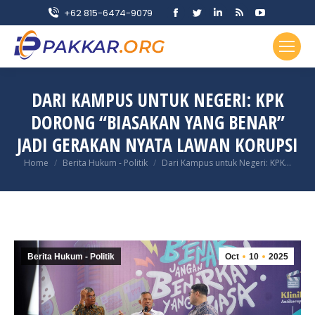
Facebook
Twitter
Linkedin
Rss
YouTube
+62 815-6474-9079
page
page
page
page
page
opens
opens
opens
opens
opens
in
in
in
in
in
new
new
new
new
new
DARI KAMPUS UNTUK NEGERI: KPK
window
window
window
window
window
DORONG “BIASAKAN YANG BENAR”
JADI GERAKAN NYATA LAWAN KORUPSI
You are here:
Home
Berita Hukum - Politik
Dari Kampus untuk Negeri: KPK…
Berita Hukum - Politik
Oct
10
2025