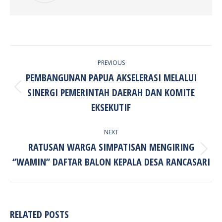
POST
PREVIOUS
NAVIGATION
PEMBANGUNAN PAPUA AKSELERASI MELALUI
SINERGI PEMERINTAH DAERAH DAN KOMITE
Previous
post:
EKSEKUTIF
NEXT
RATUSAN WARGA SIMPATISAN MENGIRING
Next
‘’WAMIN’’ DAFTAR BALON KEPALA DESA RANCASARI
post:
RELATED POSTS