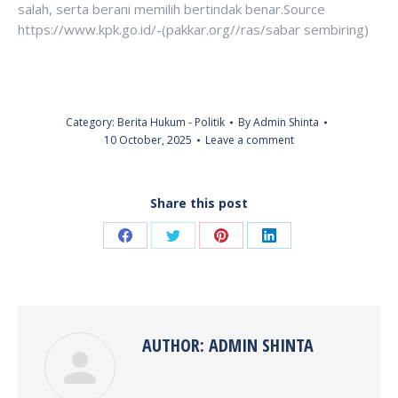
salah, serta berani memilih bertindak benar.Source
https://www.kpk.go.id/-(pakkar.org//ras/sabar sembiring)
Category:
Berita Hukum - Politik
By
Admin Shinta
10 October, 2025
Leave a comment
Share this post
Share
Share
Share
Share
on
on
on
on
Facebook
Twitter
Pinterest
LinkedIn
AUTHOR:
ADMIN SHINTA