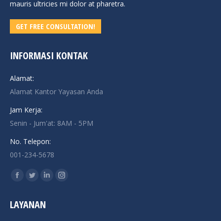
mauris ultricies mi dolor at pharetra.
GET FREE CONSULTATION!
INFORMASI KONTAK
Alamat:
Alamat Kantor Yayasan Anda
Jam Kerja:
Senin - Jum'at: 8AM - 5PM
No. Telepon:
001-234-5678
Find us on:
Facebook
Twitter
Linkedin
Instagram
page
page
page
page
LAYANAN
opens
opens
opens
opens
in
in
in
in