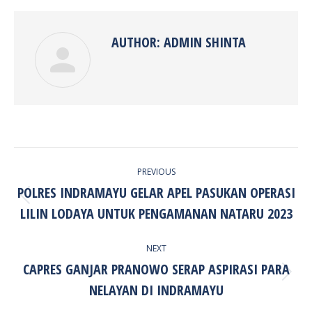
Facebook
Twitter
Pinterest
LinkedIn
AUTHOR:
ADMIN SHINTA
POST
PREVIOUS
NAVIGATION
POLRES INDRAMAYU GELAR APEL PASUKAN OPERASI
Previous
LILIN LODAYA UNTUK PENGAMANAN NATARU 2023
post:
NEXT
CAPRES GANJAR PRANOWO SERAP ASPIRASI PARA
Next
NELAYAN DI INDRAMAYU
post: