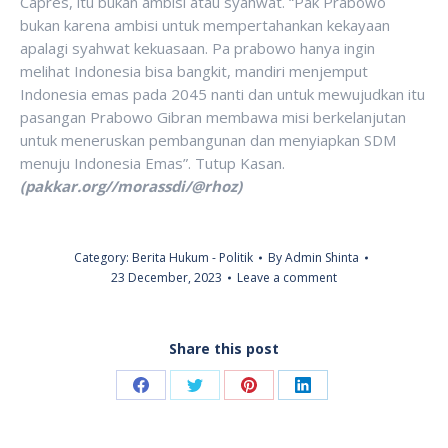
Capres, itu bukan ambisi atau syahwat. “Pak Prabowo
bukan karena ambisi untuk mempertahankan kekayaan
apalagi syahwat kekuasaan. Pa prabowo hanya ingin
melihat Indonesia bisa bangkit, mandiri menjemput
Indonesia emas pada 2045 nanti dan untuk mewujudkan itu
pasangan Prabowo Gibran membawa misi berkelanjutan
untuk meneruskan pembangunan dan menyiapkan SDM
menuju Indonesia Emas”. Tutup Kasan.
(pakkar.org//morassdi/@rhoz)
Category:
Berita Hukum - Politik
By
Admin Shinta
23 December, 2023
Leave a comment
Share this post
Share
Share
Share
Share
on
on
on
on