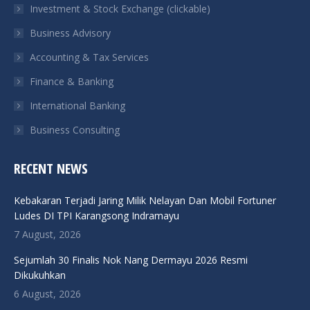
Investment & Stock Exchange (clickable)
new
new
new
new
Business Advisory
window
window
window
window
Accounting & Tax Services
Finance & Banking
International Banking
Business Consulting
RECENT NEWS
Kebakaran Terjadi Jaring Milik Nelayan Dan Mobil Fortuner
Ludes DI TPI Karangsong Indramayu
7 August, 2026
Sejumlah 30 Finalis Nok Nang Dermayu 2026 Resmi
Dikukuhkan
6 August, 2026